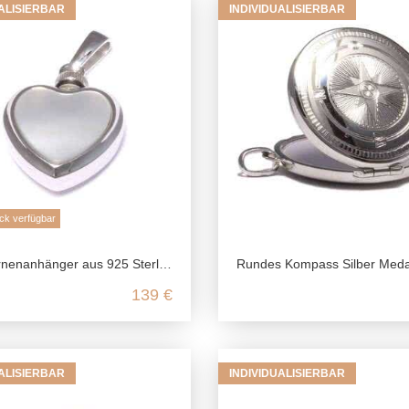
UALISIERBAR
INDIVIDUALISIERBAR
ck verfügbar
nhänger aus 925 Sterling Silber mit Perlmutt
Rundes Kompass Silber Medaillon aus 925 Sterli
139 €
UALISIERBAR
INDIVIDUALISIERBAR