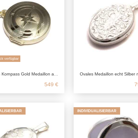
ck verfügbar
ass Gold Medaillon aus echtem 585 Gelbgold
Ovales Medaillon echt Silber mit Mond Krater Ornament, 925 Foto Medaillon für 2 Bilder, Talisman Anhänger, Fr
549 €
7
UALISIERBAR
INDIVIDUALISIERBAR