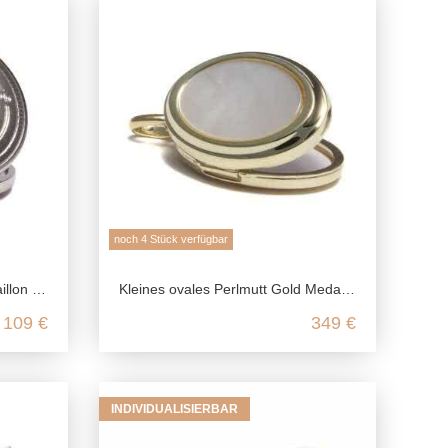
noch 4 Stück verfügbar
ng Silber
Kleines ovales Perlmutt Gold Medaillon aus echtem 585 Gelbgold
109 €
349 €
INDIVIDUALISIERBAR