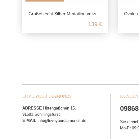
Großes echt Silber Medaillon verziert aus 925 Sterling Silber
Ovales Wolke
139 €
LOVE YOUR DIAMONDS
KUNDEN
09868
ADRESSE
Hirtengäßchen 15,
91583 Schillingsfürst
E-MAIL
info@loveyourdiamonds.de
Sie erreic
Mo-Fr 09:0