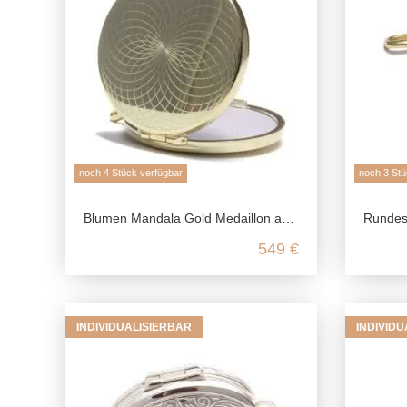
noch 4 Stück verfügbar
noch 3 Stü
Blumen Mandala Gold Medaillon aus echtem 585 Gelbgold
Rundes Komp
549 €
INDIVIDUALISIERBAR
INDIVID