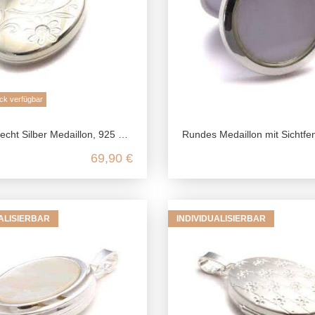
ck verfügbar
n, 925 Foto Medaillon für 2 Bilder, Margerite Blumen Anhänger, Freundschaft Schmuck gravierbar
Rundes Medaillon mit Sichtfenster echt Silber, 925 Foto Medaillon, Talisman Anhänger Andenken, Freundschaft 
69,90 €
UALISIERBAR
INDIVIDUALISIERBAR