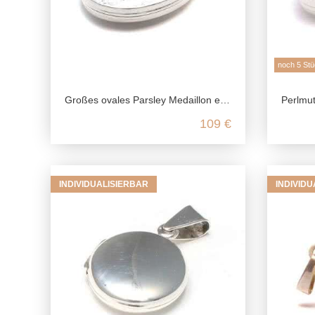
noch 5 Stü
Großes ovales Parsley Medaillon echt Silber, 925 Foto Medaillon für 2 Bilder, Talisman Anhänger Andenken, Freundschaft Schmuck
Perlmutt Medaillon aus echt
109 €
INDIVIDUALISIERBAR
INDIVID