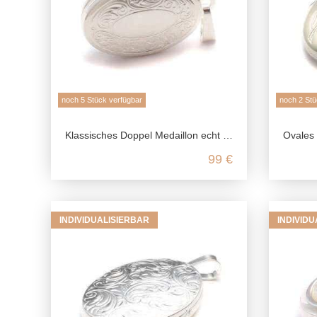
noch 5 Stück verfügbar
noch 2 Stü
Klassisches Doppel Medaillon echt Silber, 925 Foto Medaillon für 4 Bilder, Talisman Anhänger Andenken, Paar Freundschaft Schmuck
Ovales echt Silber Medaillo
99 €
INDIVIDUALISIERBAR
INDIVID