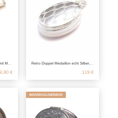
eundschaft Schmuck
Retro Doppel Medaillon echt Silber, 925 Foto Medaillon für 4 Bilder, Talisman Anhänger Andenken, Freundschaft Schmuck Erinnerung
9,90 €
119 €
INDIVIDUALISIERBAR