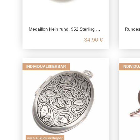
Medaillon klein rund, 952 Sterling Silber, Fotomedaillon für Halskette, Foto Amulett zum Aufklappen, für Erinnerungen gravierbar
Rundes Medai
34,90 €
INDIVIDUALISIERBAR
INDIVID
noch 4 Stück verfügbar