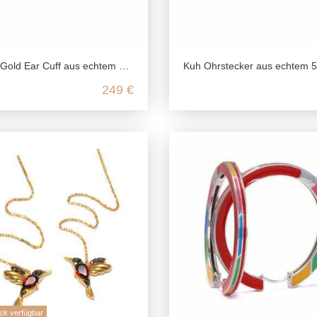
ld Ear Cuff aus echtem 585 Gelbgold
Kuh Ohrstecker aus echtem 585 Gel
249 €
ck verfügbar