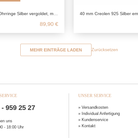
goldet, mit Granat und Markasit, 925 Sterling Silber, Fädelohrringe, Tassle Ohrringe, Vogel Schmuck
40 mm Creolen 925 Silber emailliert, Ohrringe groß und bunt, Klappcreolen Silber 925, Emaille Schmuck O
89,90 €
Zurücksetzen
MEHR EINTRÄGE LADEN
SERVICE
UNSER SERVICE
 - 959 25 27
» Versandkosten
» Individual Anfertigung
» Kundenservice
hen uns
» Kontakt
0 - 18:00 Uhr