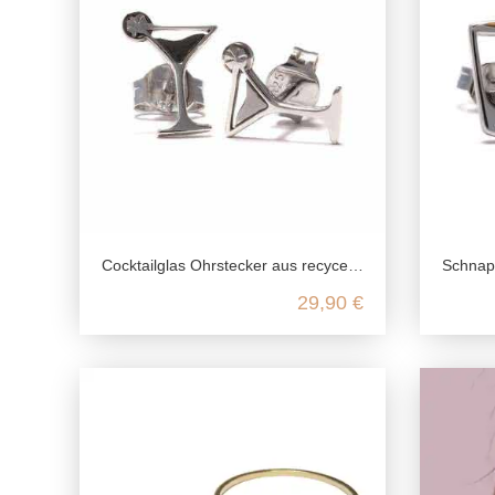
Cocktailglas Ohrstecker aus recyceltem 925 Sterling Silber
Schnapsglas 
29,90 €