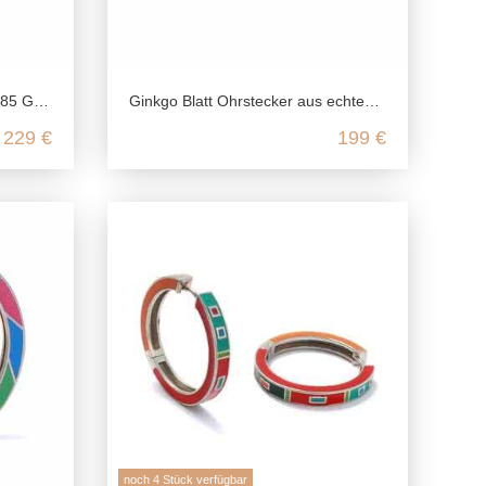
b Gold
Ginkgo Blatt Ohrstecker aus echtem 585 Gelb Gold
229 €
199 €
noch 4 Stück verfügbar