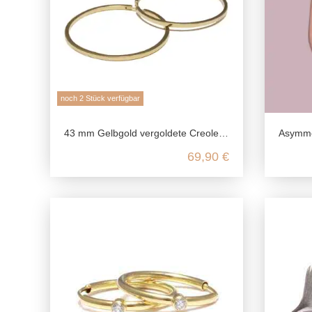
noch 2 Stück verfügbar
43 mm Gelbgold vergoldete Creolen aus 925 Sterling Silber
Asymmetrisc
69,90 €