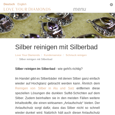
Deutsch
English
0
menu
Silber reinigen mit Silberbad
Love Your Diamonds
Kundenservice
Schmuck reinigen
Silber reinigen mit Silberbad
Silber reinigen im Silberbad
- wie geht's richtig?
Im Handel gibt es Silberbäder mit denen Silber ganz einfach
wieder auf Hochglanz gebracht werden kann. Ähnlich dem
Reinigen von Silber in Alu und Salz
entfernen diese
speziellen Lösungen die dunklen Sulfid-Schichten auf dem
Silber. Zudem beinhalten sie in den meisten Fällen weitere
Inhaltsstoffe, die einen wirksamen „Anlaufschutz“ bieten. Der
Anlaufschutz sorgt dafür, dass das Silber nicht so schnell
wieder dunkel wird. Natürlich hält auch dieser Anlaufschutz