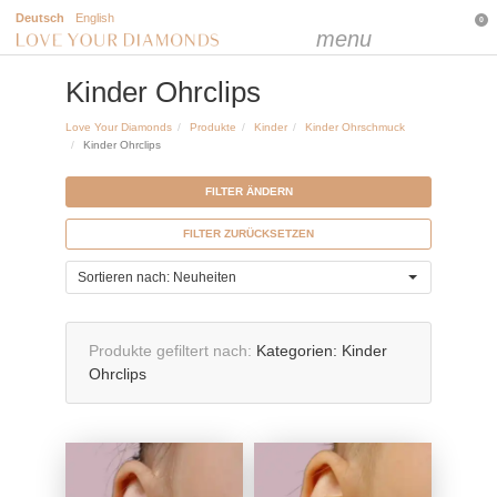
Deutsch
English
0
menu
Kinder Ohrclips
Love Your Diamonds
Produkte
Kinder
Kinder Ohrschmuck
Kinder Ohrclips
FILTER ÄNDERN
FILTER ZURÜCKSETZEN
Sortieren nach: Neuheiten
Produkte gefiltert nach
Kategorien:
Kinder
Ohrclips