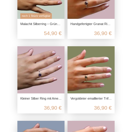
noch 1 Stück verfügbar
Malachit Silberring – Grüner Glücksbringer aus 925 Sterling Silber
Handgefertigter Granat Ring aus 925 Sterling Silber
54,90 €
36,90 €
Kleiner Silber Ring mit Amethyst Edelstein
Vergoldeter emaillierter Triforce Ring aus recyceltem 925 Sterling Silber
36,90 €
36,90 €