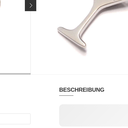
Preis inkl. 19% MwSt. zzgl.
Versandkosten
MATERIAL
RHODINIERT
Silber recycled
ja
rhodiniert
RECYCLED
ja
BESCHREIBUNG