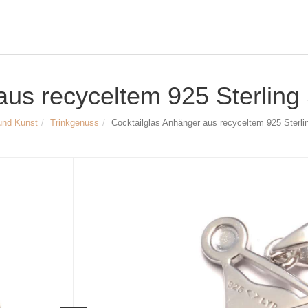
us recyceltem 925 Sterling 
und Kunst
Trinkgenuss
Cocktailglas Anhänger aus recyceltem 925 Sterlin
Größe und Maße:
Breite des Cocktailglases: ca. 10mm
Höhe des Cocktailglases: ca. 12mm
Innendurchmesser der Anhängeröse:
Material: recyceltes 925/- Sterling Silb
Artikelnr.
3195
27,90 €