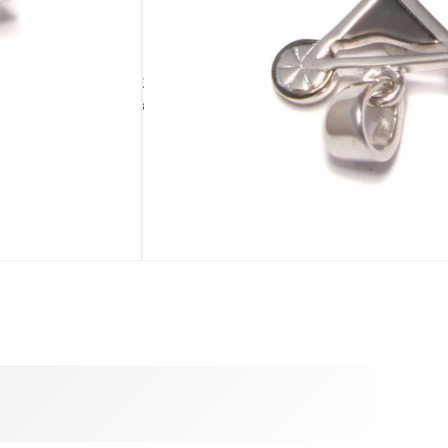
IN DEN WARENKORB
TÄSCHCHEN
BEIGABE
Palmblatttäschchen
Silberputztuch