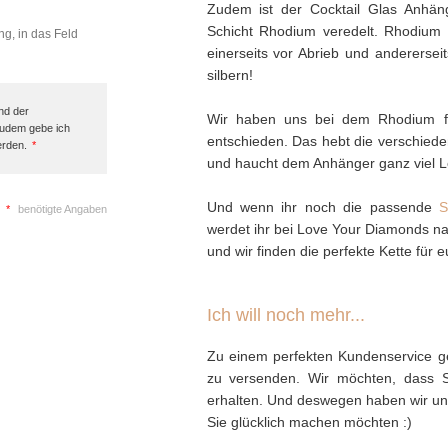
Zudem ist der Cocktail Glas Anhäng
Schicht Rhodium veredelt. Rhodium is
ng, in das Feld
einerseits vor Abrieb und anderersei
silbern!
nd der
Wir haben uns bei dem Rhodium f
Zudem gebe ich
entschieden. Das hebt die verschied
erden.
*
und haucht dem Anhänger ganz viel L
Und wenn ihr noch die passende
S
*
benötigte Angaben
werdet ihr bei Love Your Diamonds nat
und wir finden die perfekte Kette für e
Ich will noch mehr...
Zu einem perfekten Kundenservice ge
zu versenden. Wir möchten, dass 
erhalten. Und deswegen haben wir uns 
Sie glücklich machen möchten :)