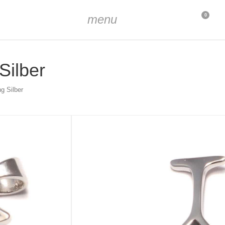
menu
0
Silber
g Silber
 ca. 2mm
er, rhodiniert