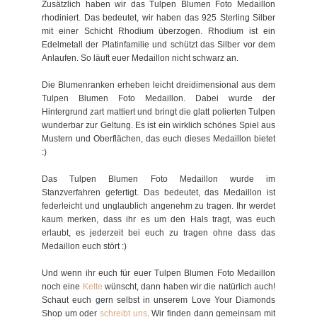
Zusätzlich haben wir das Tulpen Blumen Foto Medaillon
rhodiniert. Das bedeutet, wir haben das 925 Sterling Silber
mit einer Schicht Rhodium überzogen. Rhodium ist ein
Edelmetall der Platinfamilie und schützt das Silber vor dem
Anlaufen. So läuft euer Medaillon nicht schwarz an.
Die Blumenranken erheben leicht dreidimensional aus dem
Tulpen Blumen Foto Medaillon. Dabei wurde der
Hintergrund zart mattiert und bringt die glatt polierten Tulpen
wunderbar zur Geltung. Es ist ein wirklich schönes Spiel aus
Mustern und Oberflächen, das euch dieses Medaillon bietet
:)
Das Tulpen Blumen Foto Medaillon wurde im
Stanzverfahren gefertigt. Das bedeutet, das Medaillon ist
federleicht und unglaublich angenehm zu tragen. Ihr werdet
kaum merken, dass ihr es um den Hals tragt, was euch
erlaubt, es jederzeit bei euch zu tragen ohne dass das
Medaillon euch stört :)
Und wenn ihr euch für euer Tulpen Blumen Foto Medaillon
noch eine
Kette
wünscht, dann haben wir die natürlich auch!
Schaut euch gern selbst in unserem Love Your Diamonds
Shop um oder
schreibt uns
. Wir finden dann gemeinsam mit