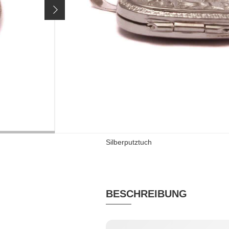
79,90 €
Preis inkl. 19% MwSt. zzgl.
Versandkosten
Das Produkt kann von Ihne
MATERIAL
RHODINIERT
Silber rhodiniert
ja
BEIGABE
Silberputztuch
BESCHREIBUNG