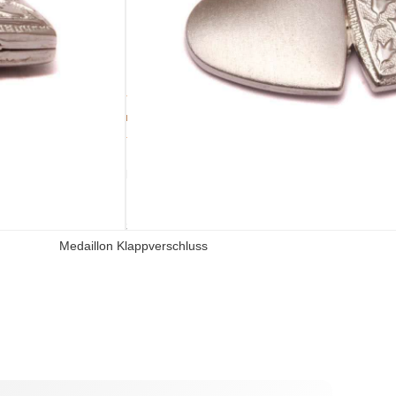
IN DEN WARENKORB
n im Bestellvorgang individualisiert werden. :)
INDIVIDUALISIERBAR
TÄSCHCHEN
ja
Palmblatttäschchen
VERSCHLUSS
Medaillon Klappverschluss