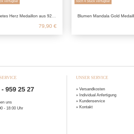
ck verfügbar
noch 4 Stück verfügbar
s Herz Medaillon aus 925 Sterling Silber
Blumen Mandala Gold Medaillon aus echtem 585 
79,90 €
SERVICE
UNSER SERVICE
 - 959 25 27
» Versandkosten
» Individual Anfertigung
» Kundenservice
hen uns
» Kontakt
0 - 18:00 Uhr