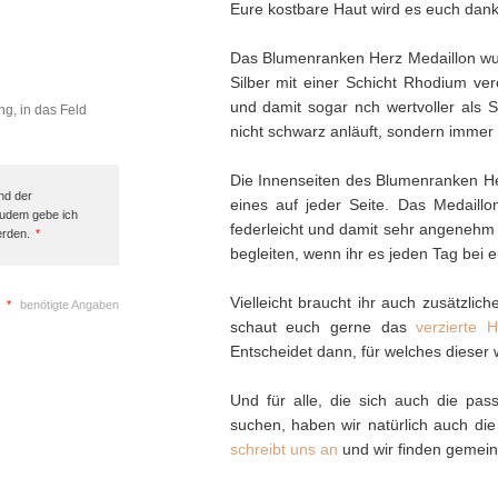
Eure kostbare Haut wird es euch dank
Das Blumenranken Herz Medaillon wur
Silber mit einer Schicht Rhodium ver
und damit sogar nch wertvoller als S
ng, in das Feld
nicht schwarz anläuft, sondern immer s
Die Innenseiten des Blumenranken Her
nd der
eines auf jeder Seite. Das Medaillo
Zudem gebe ich
federleicht und damit sehr angenehm
erden.
*
begleiten, wenn ihr es jeden Tag bei eu
Vielleicht braucht ihr auch zusätzl
*
benötigte Angaben
schaut euch gerne das
verzierte 
Entscheidet dann, für welches dieser 
Und für alle, die sich auch die pa
suchen, haben wir natürlich auch di
schreibt uns an
und wir finden gemein