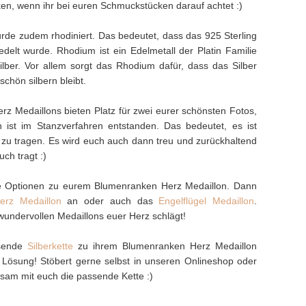
en, wenn ihr bei euren Schmuckstücken darauf achtet :)
de zudem rhodiniert. Das bedeutet, dass das 925 Sterling
edelt wurde. Rhodium ist ein Edelmetall der Platin Familie
ilber. Vor allem sorgt das Rhodium dafür, dass das Silber
chön silbern bleibt.
z Medaillons bieten Platz für zwei eurer schönsten Fotos,
n ist im Stanzverfahren entstanden. Das bedeutet, es ist
 zu tragen. Es wird euch auch dann treu und zurückhaltend
ch tragt :)
iche Optionen zu eurem Blumenranken Herz Medaillon. Dann
Herz Medaillon
an oder auch das
Engelflügel Medaillon
.
wundervollen Medaillons euer Herz schlägt!
ssende
Silberkette
zu ihrem Blumenranken Herz Medaillon
e Lösung! Stöbert gerne selbst in unseren Onlineshop oder
sam mit euch die passende Kette :)