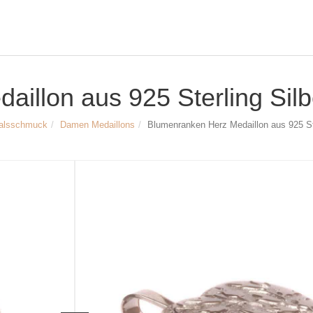
illon aus 925 Sterling Silb
alsschmuck
Damen Medaillons
Blumenranken Herz Medaillon aus 925 Ste
Größe & Maße:
Blumenranken Herz Medaillon
Material: 925/- Sterling Silber, rhodinie
Breite des Medaillons: ca. 20 mm
Höhe des Medaillons: ca. 19 mm
Innendurchmesser der Anhängeröse: 
Artikelnr.
2110