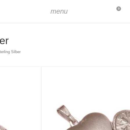
menu
0
er
rling Silber
rt
ca. 2 x 3 mm