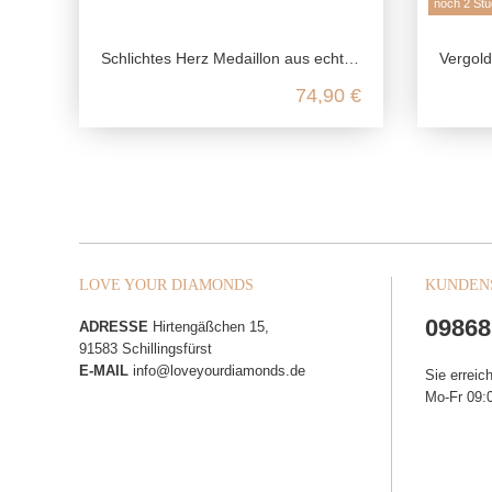
noch 2 Stü
Schlichtes Herz Medaillon aus echtem 925 Sterling Silber
Vergoldete
74,90 €
LOVE YOUR DIAMONDS
KUNDEN
09868
ADRESSE
Hirtengäßchen 15,
91583 Schillingsfürst
E-MAIL
info@loveyourdiamonds.de
Sie erreic
Mo-Fr 09:0