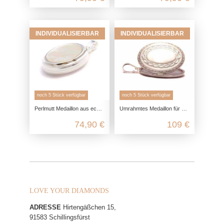
INDIVIDUALISIERBAR
INDIVIDUALISIERBAR
noch 5 Stück verfügbar
noch 5 Stück verfügbar
Perlmutt Medaillon aus echt Silber, 925 Foto Medaillon für 2 Bilder, Talisman Anhänger Andenken, Freundschaft Schmuck Erinnerung
Umrahmtes Medaillon für 2 Fotos aus 925 Sterling Silber
74,90 €
109 €
LOVE YOUR DIAMONDS
ADRESSE
Hirtengäßchen 15,
91583 Schillingsfürst