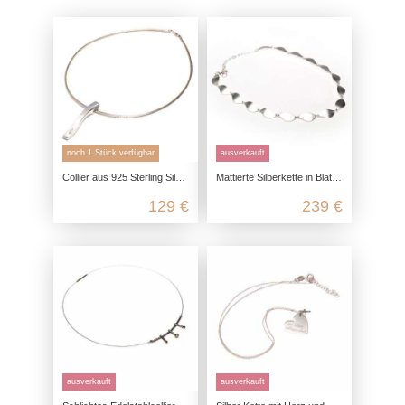
noch 1 Stück verfügbar
ausverkauft
Collier aus 925 Sterling Silber, seidenmatt poliert mit Zirkonia
Mattierte Silberkette in Blätteroptik
129 €
239 €
ausverkauft
ausverkauft