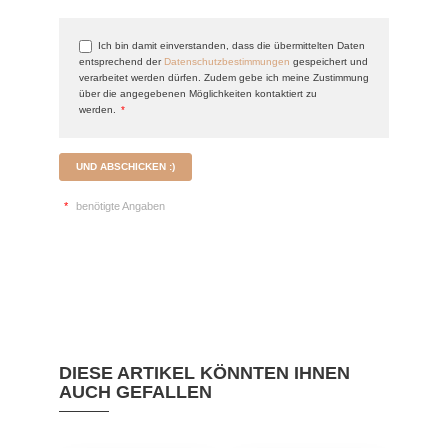
Ich bin damit einverstanden, dass die übermittelten Daten
entsprechend der
Datenschutzbestimmungen
gespeichert und
verarbeitet werden dürfen. Zudem gebe ich meine Zustimmung
über die angegebenen Möglichkeiten kontaktiert zu
werden.
*
UND ABSCHICKEN :)
*
benötigte Angaben
DIESE ARTIKEL KÖNNTEN IHNEN
AUCH GEFALLEN