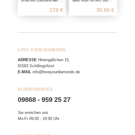
Schlichtes Edelstahlcollier mit drei Goldanhängern und Zirkonia
Silber Kette mit Herz und Kreuz für Liebe und Glauben aus 925 Sterling Silber
229 €
39,90 €
LOVE YOUR DIAMONDS
ADRESSE
Hirtengäßchen 15,
91583 Schillingsfürst
E-MAIL
info@loveyourdiamonds.de
KUNDENSERVICE
09868 - 959 25 27
Sie erreichen uns
Mo-Fr 09:00 - 18:00 Uhr