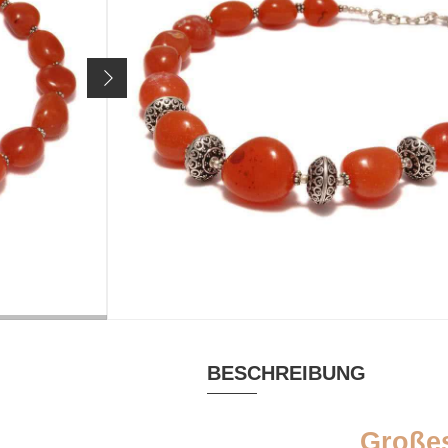
Artikelnr.
2522
199 €
Preis inkl. 19% MwSt. zzgl.
Versandkosten
MATERIAL
EINZELSTÜ
Karneol
ja
BEIGABE
Silberputztuch
BESCHREIBUNG
Großes