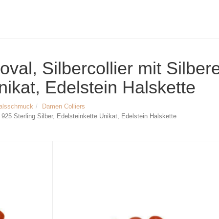
val, Silbercollier mit Silbe
nikat, Edelstein Halskette
alsschmuck
Damen Colliers
 925 Sterling Silber, Edelsteinkette Unikat, Edelstein Halskette
Größe & Maße:
Großes Karneol Collier
Länge gesamt: ca. 52 cm (20,47 inch)
Breite Karneol Steine: ca. 12 - 22 mm 
unbehandelt und natürlich in der Farb
Breite Silberelemente: ca. 15 mm (0,5