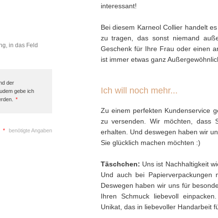
interessant!
Bei diesem Karneol Collier handelt es
zu tragen, das sonst niemand außer
ng, in das Feld
Geschenk für Ihre Frau oder einen 
ist immer etwas ganz Außergewöhnlic
nd der
Ich will noch mehr...
Zudem gebe ich
erden.
*
Zu einem perfekten Kundenservice ge
zu versenden. Wir möchten, dass 
*
benötigte Angaben
erhalten. Und deswegen haben wir uns 
Sie glücklich machen möchten :)
Täschchen:
Uns ist Nachhaltigkeit w
Und auch bei Papierverpackungen 
Deswegen haben wir uns für besonder
Ihren Schmuck liebevoll einpacken
Unikat, das in liebevoller Handarbeit f