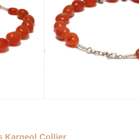
IN DEN WARENKORB
ausverkauft
CK
HANDGEFERTIGT
TÄSCHCHEN
ja
Perlentäschchen
VERSCHLUSS
Karabinerverschluss
 Karneol Collier