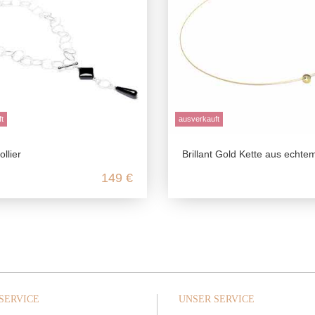
t
ausverkauft
llier
Brillant Gold Kette aus echtem 585 G
149 €
SERVICE
UNSER SERVICE