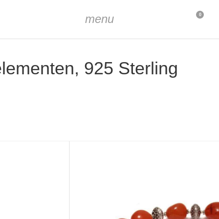
menu
0
relementen, 925 Sterling
(0,47 - 0,87 inch)
e
9 inch)