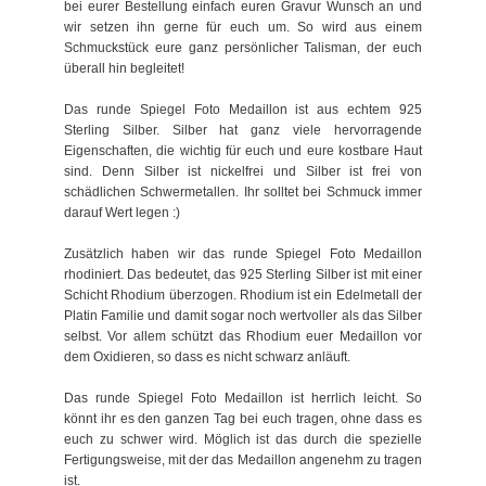
bei eurer Bestellung einfach euren Gravur Wunsch an und
wir setzen ihn gerne für euch um. So wird aus einem
Schmuckstück eure ganz persönlicher Talisman, der euch
überall hin begleitet!
Das runde Spiegel Foto Medaillon ist aus echtem 925
Sterling Silber. Silber hat ganz viele hervorragende
Eigenschaften, die wichtig für euch und eure kostbare Haut
sind. Denn Silber ist nickelfrei und Silber ist frei von
schädlichen Schwermetallen. Ihr solltet bei Schmuck immer
darauf Wert legen :)
Zusätzlich haben wir das runde Spiegel Foto Medaillon
rhodiniert. Das bedeutet, das 925 Sterling Silber ist mit einer
Schicht Rhodium überzogen. Rhodium ist ein Edelmetall der
Platin Familie und damit sogar noch wertvoller als das Silber
selbst. Vor allem schützt das Rhodium euer Medaillon vor
dem Oxidieren, so dass es nicht schwarz anläuft.
Das runde Spiegel Foto Medaillon ist herrlich leicht. So
könnt ihr es den ganzen Tag bei euch tragen, ohne dass es
euch zu schwer wird. Möglich ist das durch die spezielle
Fertigungsweise, mit der das Medaillon angenehm zu tragen
ist.