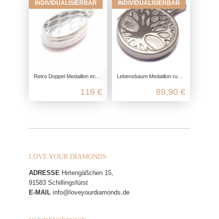
INDIVIDUALISIERBAR
INDIVIDUALISIERBAR
Retro Doppel Medaillon echt Silber, 925 Foto Medaillon für 4 Bilder, Talisman Anhänger Andenken, Freundschaft Schmuck Erinnerung
Lebensbaum Medaillon rund, 925 Sterling Silber, Freundschaft Schmuck Gravur, Familiengeheimnis Foto Anhänger, Amulett zum Öffnen
119 €
89,90 €
LOVE YOUR DIAMONDS
ADRESSE
Hirtengäßchen 15,
91583 Schillingsfürst
E-MAIL
info@loveyourdiamonds.de