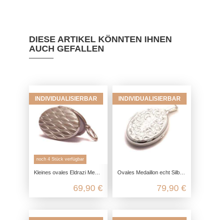
DIESE ARTIKEL KÖNNTEN IHNEN
AUCH GEFALLEN
INDIVIDUALISIERBAR
INDIVIDUALISIERBAR
noch 4 Stück verfügbar
Kleines ovales Eldrazi Medaillon aus 925 Sterling Silber
Ovales Medaillon echt Silber mit Mond Krater Ornament, 925 Foto Medaillon für 2 Bilder, Talisman Anhänger, Freundschaft Schmuck
69,90 €
79,90 €