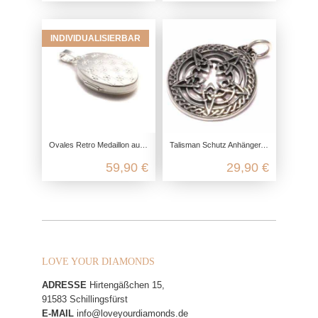
INDIVIDUALISIERBAR
Ovales Retro Medaillon aus 925 Sterling Silber
Talisman Schutz Anhänger, 925 Sterling Silber, Wicca Hexen Symbol, Stern Silberanhänger, Pentagramm Kettenanhänger
59,90 €
29,90 €
LOVE YOUR DIAMONDS
ADRESSE
Hirtengäßchen 15,
91583 Schillingsfürst
E-MAIL
info@loveyourdiamonds.de