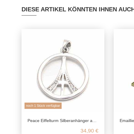
DIESE ARTIKEL KÖNNTEN IHNEN AUC
noch 1 Stück verfügbar
Peace Eiffelturm Silberanhänger aus echtem 925 Sterling Silber
Emaillierter T
34,90 €