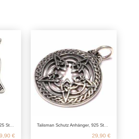
eiki Heilung, Boho
Talisman Schutz Anhänger, 925 Sterling Silber, Wicca Hexen Symbol, Stern Silberanhänger, Pentagramm Kettenanhänger
9,90 €
29,90 €