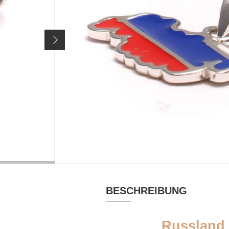
Fläche: ca. 17 Mio km2
Artikelnr.
2447
25,90 €
Preis inkl. 19% MwSt. zzgl.
Versandkosten
MATERIAL
RHODINIERT
Emaille, Silber
ja
rhodiniert
BESCHREIBUNG
Russland