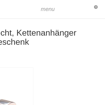
menu
0
echt, Kettenanhänger
Geschenk
, rhodiniert
9 mm
ca. 2 x 3 mm