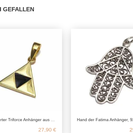
H GEFALLEN
riforce Anhänger aus recyceltem 925 Sterling Silber
Hand der Fatima Anhänger, 925 Sterling Silber, Hamsa Talisman, Silberanhänger filigran, Schutz Symbol R
27,90 €
2