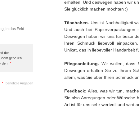
erhalten. Und deswegen haben wir uns 
Sie glücklich machen möchten :)
Täschchen:
Uns ist Nachhaltigkeit w
ng, in das Feld
Und auch bei Papierverpackungen 
Deswegen haben wir uns für besonder
Ihren Schmuck liebevoll einpacken
Unikat, das in liebevoller Handarbeit f
nd der
Zudem gebe ich
Pflegeanleitung:
Wir wollen, dass 
erden.
*
Deswegen erhalten Sie zu Ihrem Sch
allem, was Sie über Ihren Schmuck und
*
benötigte Angaben
Feedback:
Alles, was wir tun, mache
Sie also Anregungen oder Wünsche h
Art ist für uns sehr wertvoll und wird