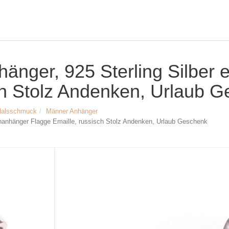
änger, 925 Sterling Silber 
ch Stolz Andenken, Urlaub 
Halsschmuck
Männer Anhänger
enanhänger Flagge Emaille, russisch Stolz Andenken, Urlaub Geschenk
Größe & Maße:
Russland Landkarte Anhänger
Material: 925 Sterling Silber, emailliert
Breite & Höhe (ohne Öse): ca. 15 x 
Innendurchmesser der Anhängeröse: 
Einwohner: ca. 142 Mio