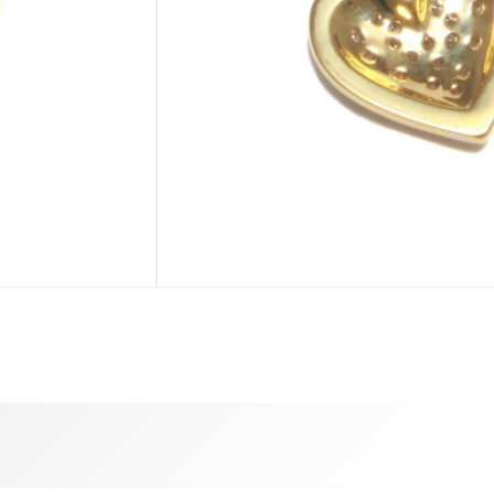
IN DEN WARENKORB
ausverkauft
CHCHEN
BEIGABE
latttäschchen
Silberputztuch