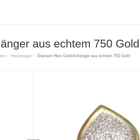
änger aus echtem 750 Gold
ben
Herzensgut
Diamant Herz Gold Anhänger aus echtem 750 Gold
Größe & Maße:
Diamant Herz Gold Anhänger
Material: 750 (Gelb- und Weiß-) Gold
Breite: ca. 11 mm
Höhe (ohne Öse): ca. 10 mm
Innendurchmesser der Anhängeröse: 
Gesamtgewicht der Diamanten: ca. 0,
Artikelnr.
2274