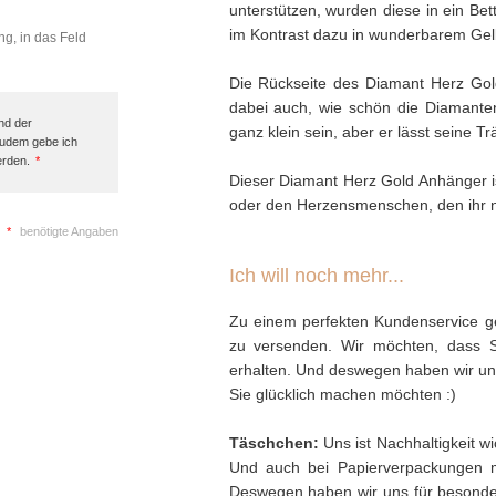
unterstützen, wurden diese in ein Be
im Kontrast dazu in wunderbarem Gel
ng, in das Feld
Die Rückseite des Diamant Herz Gold
dabei auch, wie schön die Diamante
nd der
ganz klein sein, aber er lässt seine T
Zudem gebe ich
erden.
*
Dieser Diamant Herz Gold Anhänger i
oder den Herzensmenschen, den ihr n
*
benötigte Angaben
Ich will noch mehr...
Zu einem perfekten Kundenservice ge
zu versenden. Wir möchten, dass 
erhalten. Und deswegen haben wir uns 
Sie glücklich machen möchten :)
Täschchen:
Uns ist Nachhaltigkeit w
Und auch bei Papierverpackungen 
Deswegen haben wir uns für besonder