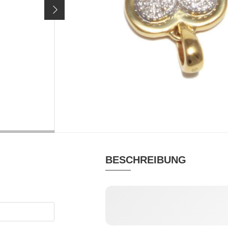
369 €
Preis inkl. 19% MwSt. zzgl.
Versandkosten
MATERIAL
TÄS
Brillant, Gold
Palmb
BESCHREIBUNG