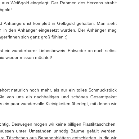
tt aus Weißgold eingelegt. Der Rahmen des Herzens strahlt
bgold!
 Anhängers ist komplett in Gelbgold gehalten. Man sieht
n in den Anhänger eingesetzt wurden. Der Anhänger mag
räger*innen sich ganz groß fühlen :)
st ein wunderbarer Liebesbeweis. Entweder an euch selbst
ie wieder missen möchtet!
hört natürlich noch mehr, als nur ein tolles Schmuckstück
Sie von uns ein nachhaltiges und schönes Gesamtpaket
ein paar wundervolle Kleinigkeiten überlegt, mit denen wir
ichtig. Deswegen mögen wir keine billigen Plastiktäschchen.
müssen unter Umständen unnötig Bäume gefällt werden.
e Täschchen aus Bananenblättern entschieden, in die wir