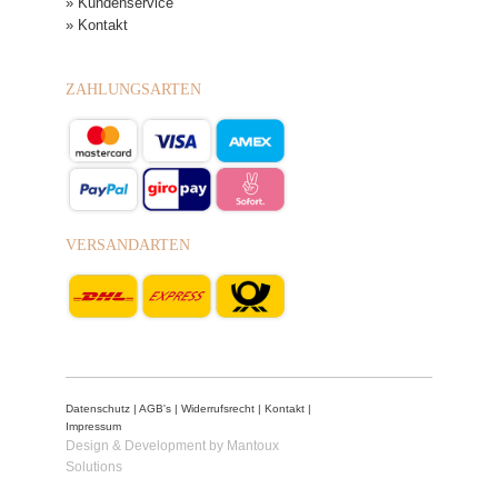
» Kundenservice
» Kontakt
ZAHLUNGSARTEN
VERSANDARTEN
Datenschutz
|
AGB's
|
Widerrufsrecht
|
Kontakt
|
Impressum
Design & Development by Mantoux
Solutions