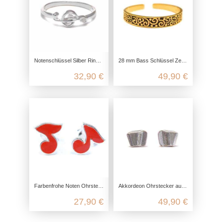
Notenschlüssel Silber Ring aus echtem 925 Sterling Silber
28 mm Bass Schlüssel Zehenring, Zehen Ring für großen Zeh, 925 Sterling Silber vergoldet, offen anpassbar, boho Hippie Schmuck
32,90 €
49,90 €
Farbenfrohe Noten Ohrstecker aus 925 Sterling Silber emailliert
Akkordeon Ohrstecker aus 925 Sterling Silber
27,90 €
49,90 €