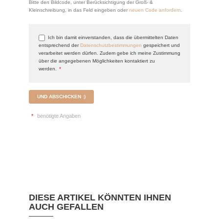
Bitte den Bildcode, unter Berücksichtigung der Groß- &
Kleinschreibung, in das Feld eingeben oder
neuen Code anfordern
.
Ich bin damit einverstanden, dass die übermittelten Daten
entsprechend der
Datenschutzbestimmungen
gespeichert und
verarbeitet werden dürfen. Zudem gebe ich meine Zustimmung
über die angegebenen Möglichkeiten kontaktiert zu
werden.
*
UND ABSCHICKEN :)
*
benötigte Angaben
DIESE ARTIKEL KÖNNTEN IHNEN
AUCH GEFALLEN