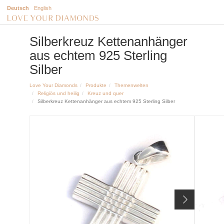
Deutsch
English
Silberkreuz Kettenanhänger
aus echtem 925 Sterling
Silber
Love Your Diamonds
Produkte
Themenwelten
Religiös und heilig
Kreuz und quer
Silberkreuz Kettenanhänger aus echtem 925 Sterling Silber