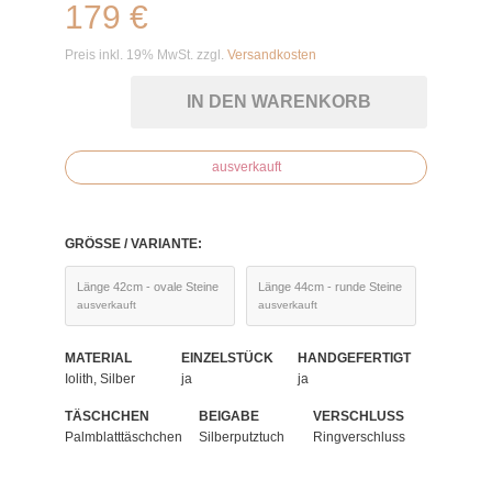
179 €
Preis inkl. 19% MwSt. zzgl.
Versandkosten
IN DEN WARENKORB
ausverkauft
GRÖSSE / VARIANTE:
Länge 42cm - ovale Steine
Länge 44cm - runde Steine
ausverkauft
ausverkauft
MATERIAL
EINZELSTÜCK
HANDGEFERTIGT
Iolith, Silber
ja
ja
TÄSCHCHEN
BEIGABE
VERSCHLUSS
Palmblatttäschchen
Silberputztuch
Ringverschluss