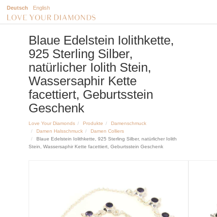
Deutsch
English
Blaue Edelstein Iolithkette,
925 Sterling Silber,
natürlicher Iolith Stein,
Wassersaphir Kette
facettiert, Geburtsstein
Geschenk
Love Your Diamonds
Produkte
Damenschmuck
Damen Halsschmuck
Damen Colliers
Blaue Edelstein Iolithkette, 925 Sterling Silber, natürlicher Iolith
Stein, Wassersaphir Kette facettiert, Geburtsstein Geschenk