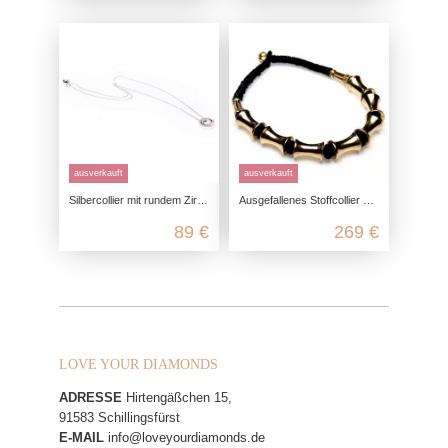
ausverkauft
ausverkauft
Silbercollier mit rundem Zirkoniaanhänger
Ausgefallenes Stoffcollier mit vergoldeter Silberverzierung
89 €
269 €
LOVE YOUR DIAMONDS
ADRESSE
Hirtengäßchen 15,
91583 Schillingsfürst
E-MAIL
info@loveyourdiamonds.de