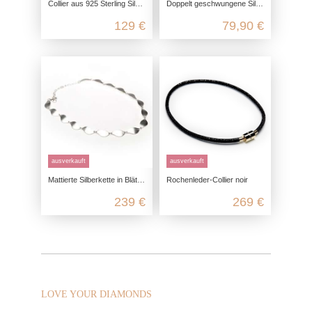
Collier aus 925 Sterling Silber, seidenmatt poliert mit Zirkonia
Doppelt geschwungene Silberkette mit Zirkonia Steinen aus echtem 925 Sterling Silber
129 €
79,90 €
ausverkauft
ausverkauft
Mattierte Silberkette in Blätteroptik
Rochenleder-Collier noir
239 €
269 €
LOVE YOUR DIAMONDS