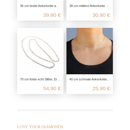
36 cm breite Ankerkette aus 925 Sterling Silber
38 cm mittlere Ankerkette vierfach diamantiert aus echtem 925 Sterling Silber
39,90 €
30,90 €
70 cm Kette echt Silber, Erbskette für Anhänger, Unisex Silberkette Damen und Herren, Damen Kette lang, Herren Kette Rosegold
40 cm schmale Ankerkette 4-fach diamantiert aus echtem 925 Sterling Silber
54,90 €
25,90 €
LOVE YOUR DIAMONDS