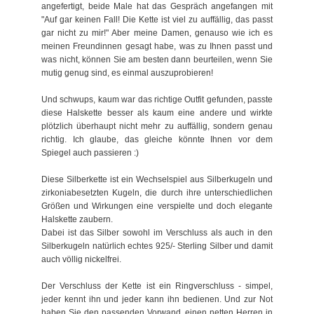
angefertigt, beide Male hat das Gespräch angefangen mit
"Auf gar keinen Fall! Die Kette ist viel zu auffällig, das passt
gar nicht zu mir!" Aber meine Damen, genauso wie ich es
meinen Freundinnen gesagt habe, was zu Ihnen passt und
was nicht, können Sie am besten dann beurteilen, wenn Sie
mutig genug sind, es einmal auszuprobieren!
Und schwups, kaum war das richtige Outfit gefunden, passte
diese Halskette besser als kaum eine andere und wirkte
plötzlich überhaupt nicht mehr zu auffällig, sondern genau
richtig. Ich glaube, das gleiche könnte Ihnen vor dem
Spiegel auch passieren :)
Diese Silberkette ist ein Wechselspiel aus Silberkugeln und
zirkoniabesetzten Kugeln, die durch ihre unterschiedlichen
Größen und Wirkungen eine verspielte und doch elegante
Halskette zaubern.
Dabei ist das Silber sowohl im Verschluss als auch in den
Silberkugeln natürlich echtes 925/- Sterling Silber und damit
auch völlig nickelfrei.
Der Verschluss der Kette ist ein Ringverschluss - simpel,
jeder kennt ihn und jeder kann ihn bedienen. Und zur Not
haben Sie den passenden Vorwand, einen netten Herren in