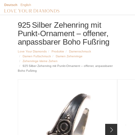
Deutsch
English
925 Silber Zehenring mit
Punkt‑Ornament – offener,
anpassbarer Boho Fußring
Love Your Diamonds
Produkte
Damenschmuck
Damen Fußschmuck
Damen Zehenringe
Zehenringe kleine Zehen
925 Silber Zehenring mit Punkt‑Ornament – offener, anpassbarer
Boho Fußring