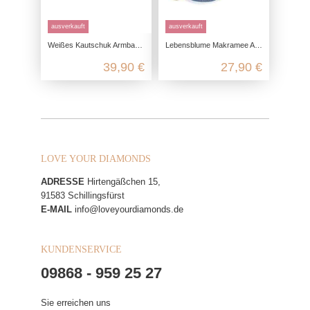
ausverkauft
ausverkauft
Weißes Kautschuk Armband in Kombination mit Edelstahl
Lebensblume Makramee Armband aus 925 Sterling Silber Rotgold vergoldet
39,90 €
27,90 €
LOVE YOUR DIAMONDS
ADRESSE
Hirtengäßchen 15,
91583 Schillingsfürst
E-MAIL
info@loveyourdiamonds.de
KUNDENSERVICE
09868 - 959 25 27
Sie erreichen uns