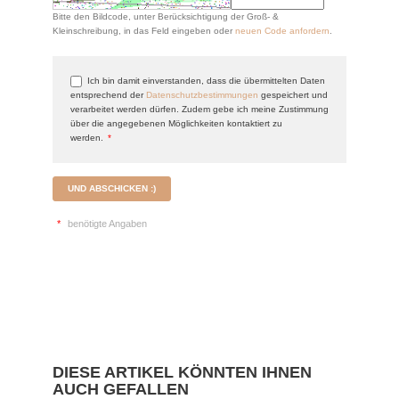
Bitte den Bildcode, unter Berücksichtigung der Groß- &
Kleinschreibung, in das Feld eingeben oder
neuen Code anfordern
.
Ich bin damit einverstanden, dass die übermittelten Daten
entsprechend der
Datenschutzbestimmungen
gespeichert und
verarbeitet werden dürfen. Zudem gebe ich meine Zustimmung
über die angegebenen Möglichkeiten kontaktiert zu
werden.
*
UND ABSCHICKEN :)
*
benötigte Angaben
DIESE ARTIKEL KÖNNTEN IHNEN
AUCH GEFALLEN