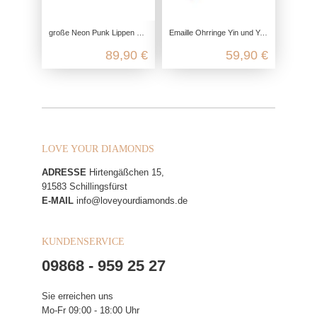
große Neon Punk Lippen Ohrringe vergoldet aus echtem 925 Sterling Silber
Emaille Ohrringe Yin und Yang, 925 Sterling Silber, Ohrringe hängend boho, Yoga Schmuck Accessoire, Echtschmuck nickelfrei
89,90 €
59,90 €
LOVE YOUR DIAMONDS
ADRESSE
Hirtengäßchen 15,
91583 Schillingsfürst
E-MAIL
info@loveyourdiamonds.de
KUNDENSERVICE
09868 - 959 25 27
Sie erreichen uns
Mo-Fr 09:00 - 18:00 Uhr