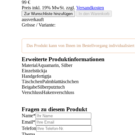
99 €
Preis inkl. 19% MwSt. zzgl.
Versandkosten
Zur Wunschliste hinzufügen
In den Warenkorb
ausverkauft
Grösse / Variante:
Das Produkt kann von Ihnen im Bestellvorgang individualisiert
Erweiterte Produktinformationen
Material
Aquamarin, Silber
Einzelstück
ja
Handgefertigt
ja
Täschchen
Palmblatttäschchen
Beigabe
Silberputztuch
Verschluss
Hakenverschluss
Fragen zu diesem Produkt
Name
*
Email
*
Telefon
Thema