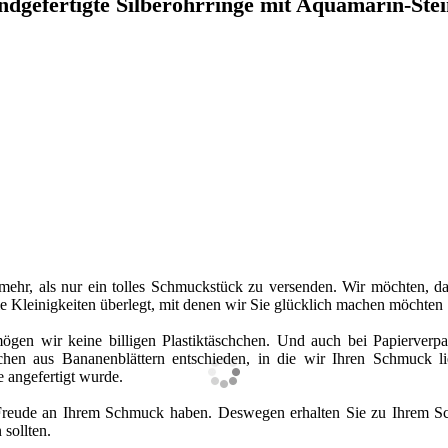
dgefertigte Silberohrringe mit Aquamarin-Ste
mehr, als nur ein tolles Schmuckstück zu versenden. Wir möchten, d
 Kleinigkeiten überlegt, mit denen wir Sie glücklich machen möchten 
ögen wir keine billigen Plastiktäschchen. Und auch bei Papierver
n aus Bananenblättern entschieden, in die wir Ihren Schmuck lie
e angefertigt wurde.
Freude an Ihrem Schmuck haben. Deswegen erhalten Sie zu Ihrem Sc
sollten.