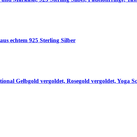
us echtem 925 Sterling Silber
ional Gelbgold vergoldet, Rosegold vergoldet, Yoga Sch