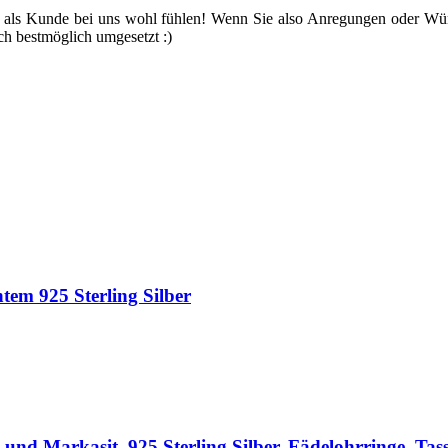
ch als Kunde bei uns wohl fühlen! Wenn Sie also Anregungen oder Wü
ich bestmöglich umgesetzt :)
tem 925 Sterling Silber
t und Markasit, 925 Sterling Silber, Fädelohrringe, Ta