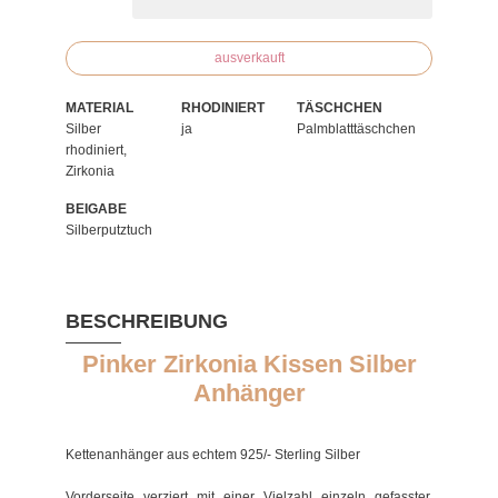
ausverkauft
MATERIAL
RHODINIERT
TÄSCHCHEN
Silber
ja
Palmblatttäschchen
rhodiniert,
Zirkonia
BEIGABE
Silberputztuch
BESCHREIBUNG
Pinker Zirkonia Kissen Silber
Anhänger
Kettenanhänger aus echtem 925/- Sterling Silber
Vorderseite verziert mit einer Vielzahl einzeln gefasster,