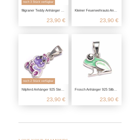
noch 3 Stück verfügbar
filigraner Teddy Anhänger aus echtem 925 Sterling Silber
Kleiner Feuerwehrauto Anhänger 925 Sterling Silber, Feuerwehrmann Kettenanhänger Silber, Kinderschmuck 925 Ketten Anhänger
23,90 €
23,90 €
noch 2 Stück verfügbar
Nilpferd Anhänger 925 Sterling Silber, Flusspferd Kettenanhänger Silber, Kinderschmuck Ketten Anhänger, Hippo kawaii Schmuck
Frosch Anhänger 925 Silber, Froschkönig Baby Kettenanhänger, Kinderschmuck für Kette Mädchen, Geschenk kawaii Schmuck
23,90 €
23,90 €