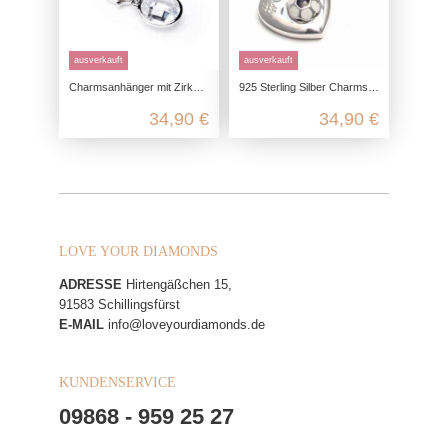
ausverkauft
ausverkauft
Charmsanhänger mit Zirkonia-Stein -rund-
925 Sterling Silber Charms Anhänger für Fußballfrauen
34,90 €
34,90 €
LOVE YOUR DIAMONDS
ADRESSE
Hirtengäßchen 15,
91583 Schillingsfürst
E-MAIL
info@loveyourdiamonds.de
KUNDENSERVICE
09868 - 959 25 27