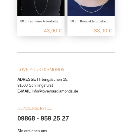
80 cm schmale Ankerkette 4-fach diamantiert aus echtem 925 Sterling Silber
38 cm Kompakte Erbskette aus 925 Sterling Silber wahlweise vergoldet
43,90 €
33,90 €
LOVE YOUR DIAMONDS
ADRESSE
Hirtengäßchen 15,
91583 Schillingsfürst
E-MAIL
info@loveyourdiamonds.de
KUNDENSERVICE
09868 - 959 25 27
Sie erreichen uns