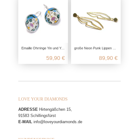
Emaille Ohrringe Yin und Yang, 925 Sterling Silber, Ohrringe hängend boho, Yoga Schmuck Accessoire, Echtschmuck nickelfrei
große Neon Punk Lippen Ohrringe vergoldet aus echtem 925 Sterling Silber
59,90 €
89,90 €
LOVE YOUR DIAMONDS
ADRESSE
Hirtengäßchen 15,
91583 Schillingsfürst
E-MAIL
info@loveyourdiamonds.de