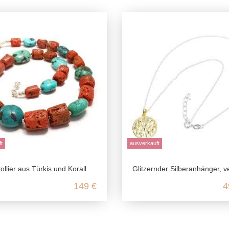
t
ausverkauft
us Türkis und Koralle mit 925 Sterling Silber Elementen
Glitzernder Silberanhänger, vergoldet mit Silberkette aus echtem 925 Ster
149 €
4