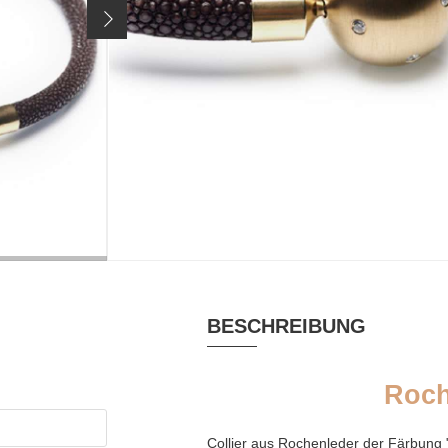
Preis inkl. 19% MwSt. zzgl.
Versandkosten
GRÖSSE / VARIANTE:
Länge 45cm
ausverkauft
MATERIAL
TÄSCHCHEN
Edelstahl,
Perlentäschc
Rochenleder, Zirkonia
BESCHREIBUNG
Roch
Collier aus Rochenleder der Färbung 