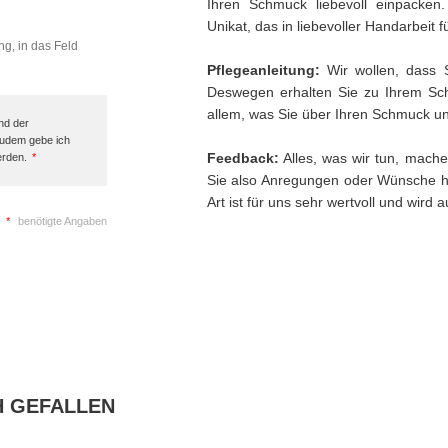
Ihren Schmuck liebevoll einpacken
Unikat, das in liebevoller Handarbeit f
ng, in das Feld
Pflegeanleitung:
Wir wollen, dass 
Deswegen erhalten Sie zu Ihrem Sch
allem, was Sie über Ihren Schmuck und
nd der
Zudem gebe ich
Feedback:
Alles, was wir tun, mache
erden.
*
Sie also Anregungen oder Wünsche h
Art ist für uns sehr wertvoll und wird
*
benötigte Angaben
H GEFALLEN