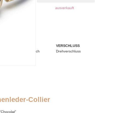
ausverkauft
BEIGABE
VERSCHLUSS
hen
Silberputztuch
Drehverschluss
enleder-Collier
"Chocolat"