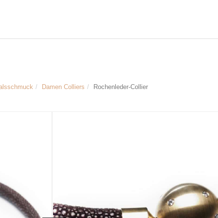
alsschmuck
Damen Colliers
Rochenleder-Collier
Größe & Maße:
Rochenleder-Collier
Durchmesser der Kette ca. 0,8 cm
Durchmesser des Kugelverschlusses 
Artikelnr.
LYD0159
379 €