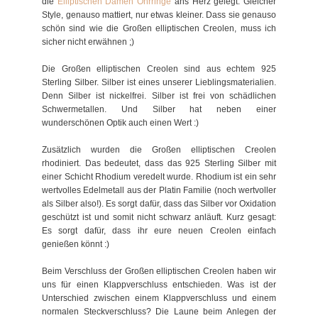
die
Elliptischen Damen Ohrringe
ans Herz gelegt. Gleicher
Style, genauso mattiert, nur etwas kleiner. Dass sie genauso
schön sind wie die Großen elliptischen Creolen, muss ich
sicher nicht erwähnen ;)
Die Großen elliptischen Creolen sind aus echtem 925
Sterling Silber. Silber ist eines unserer Lieblingsmaterialien.
Denn Silber ist nickelfrei. Silber ist frei von schädlichen
Schwermetallen. Und Silber hat neben einer
wunderschönen Optik auch einen Wert :)
Zusätzlich wurden die Großen elliptischen Creolen
rhodiniert. Das bedeutet, dass das 925 Sterling Silber mit
einer Schicht Rhodium veredelt wurde. Rhodium ist ein sehr
wertvolles Edelmetall aus der Platin Familie (noch wertvoller
als Silber also!). Es sorgt dafür, dass das Silber vor Oxidation
geschützt ist und somit nicht schwarz anläuft. Kurz gesagt:
Es sorgt dafür, dass ihr eure neuen Creolen einfach
genießen könnt :)
Beim Verschluss der Großen elliptischen Creolen haben wir
uns für einen Klappverschluss entschieden. Was ist der
Unterschied zwischen einem Klappverschluss und einem
normalen Steckverschluss? Die Laune beim Anlegen der