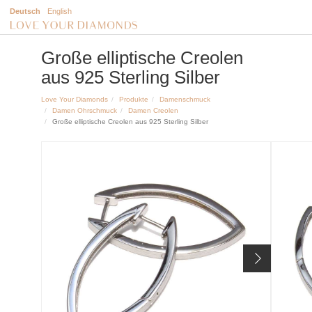
Deutsch
English
Große elliptische Creolen
aus 925 Sterling Silber
Love Your Diamonds
Produkte
Damenschmuck
Damen Ohrschmuck
Damen Creolen
Große elliptische Creolen aus 925 Sterling Silber