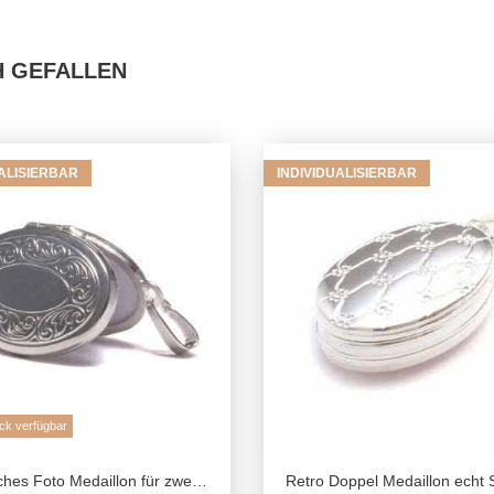
H GEFALLEN
UALISIERBAR
INDIVIDUALISIERBAR
ck verfügbar
to Medaillon für zwei Bilder aus 925 Sterling Silber
Retro Doppel Medaillon echt Silber, 925 Foto Medaillon für 4 Bilder, Talisman Anhänger Andenken, Freundschaf