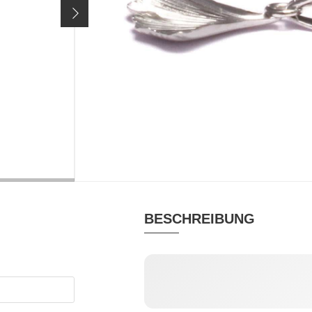
39,90 €
Preis inkl. 19% MwSt. zzgl.
Versandkosten
MATERIAL
RHODINIERT
Silber rhodiniert
ja
BESCHREIBUNG