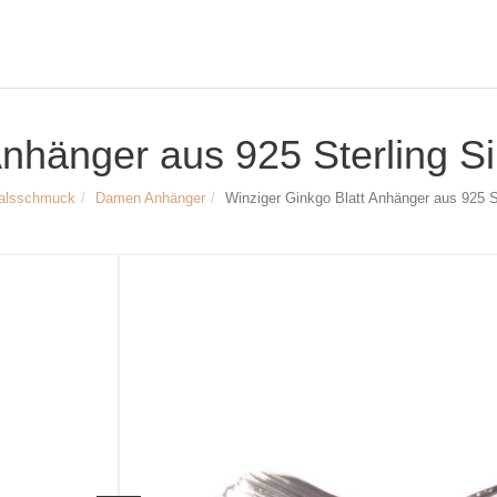
nhänger aus 925 Sterling Si
alsschmuck
Damen Anhänger
Winziger Ginkgo Blatt Anhänger aus 925 St
Größe und Maße
Winziger Ginkgo Blatt Anhänger aus 92
Breite: ca. 12 mm
Höhe: ca. 12 mm
Innendurchmesser der Anhängeröse: 
Material: 925 Sterling Silber, rhodinier
Artikelnr.
3140