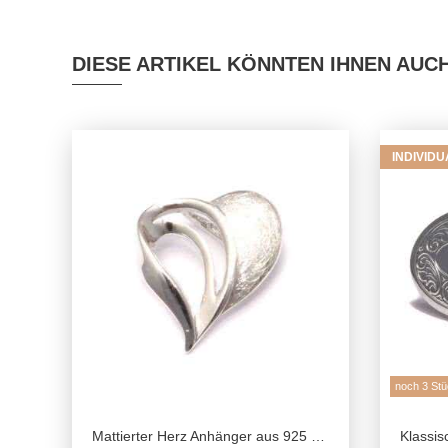
DIESE ARTIKEL KÖNNTEN IHNEN AUC
INDIVID
noch 3 Stü
Mattierter Herz Anhänger aus 925 Sterling Silber mit versteckter Anhängeröse
Klassisches Fo