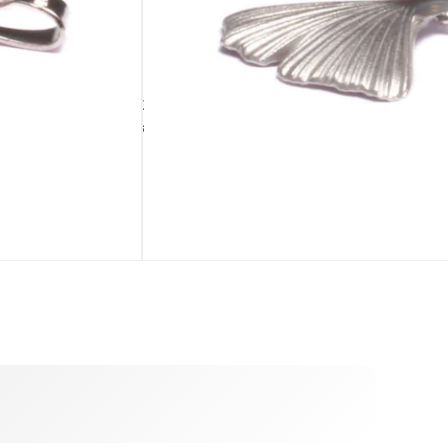
IN DEN WARENKORB
ausverkauft
TÄSCHCHEN
BEIGABE
Palmblatttäschchen
Silberputztuch