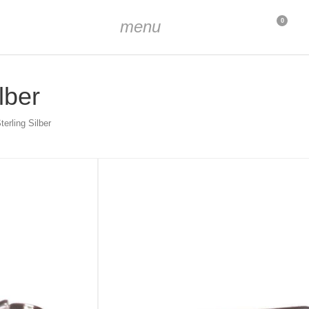
menu
0
lber
erling Silber
5 Sterling Silber
ca. 2 x 3 mm
t