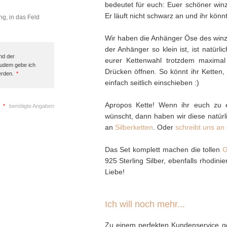
bedeutet für euch: Euer schöner winz
Er läuft nicht schwarz an und ihr könn
ng, in das Feld
Wir haben die Anhänger Öse des winzi
der Anhänger so klein ist, ist natürl
nd der
eurer Kettenwahl trotzdem maximal 
Zudem gebe ich
Drücken öffnen. So könnt ihr Ketten, 
erden.
*
einfach seitlich einschieben :)
Apropos Kette! Wenn ihr euch zu 
*
benötigte Angaben
wünscht, dann haben wir diese natürl
an
Silberketten
. Oder
schreibt uns an
Das Set komplett machen die tollen
G
925 Sterling Silber, ebenfalls rhodin
Liebe!
Ich will noch mehr...
Zu einem perfekten Kundenservice ge