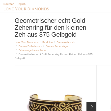
Deutsch
English
Geometrischer echt Gold
Zehenring für den kleinen
Zeh aus 375 Gelbgold
Love Your Diamonds
Produkte
Damenschmuck
Damen Fußschmuck
Damen Zehenringe
Zehenringe kleine Zehen
Geometrischer echt Gold Zehenring für den kleinen Zeh aus 375
Gelbgold