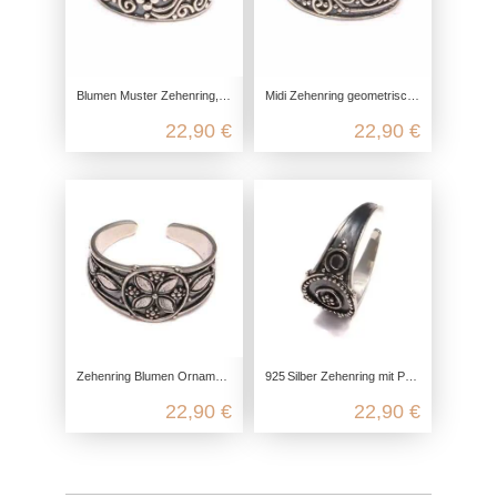
Blumen Muster Zehenring, Zehen Ring keltisch, 925 Sterling Silber, Fuß Schmuck offen anpassbar, boho Hippie Festival, Sommer
Midi Zehenring geometrisch, 925 Sterling Silber, Zehen Ring anpassbar, antik Silber Fußschmuck, echt Silber Damen Knöchelring
22,90 €
22,90 €
Zehenring Blumen Ornament 925 Sterling Silber, Zehen Ring Fußschmuck, Fuß Schmuck offen anpassbar, Hippie boho Fuß Ring
925 Silber Zehenring mit Punkt‑Ornament – offener, anpassbarer Boho Fußring
22,90 €
22,90 €