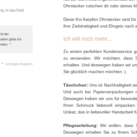
Ohrstecker rutschen dir oder deiner kl
ng, in das Feld
Diese Koi Karpfen Ohrstecker sind f
ihre Zielstrebigkeit und Ehrgeiz nach 
nd der
Ich will noch mehr...
Zudem gebe ich
erden.
*
Zu einem perfekten Kundenservice ge
zu versenden. Wir möchten, dass 
*
benötigte Angaben
erhalten. Und deswegen haben wir uns 
Sie glücklich machen möchten :)
Täschchen:
Uns ist Nachhaltigkeit w
Und auch bei Papierverpackungen 
Deswegen haben wir uns für besonder
Ihren Schmuck liebevoll einpacken
Unikat, das in liebevoller Handarbeit f
Pflegeanleitung:
Wir wollen, dass 
Deswegen erhalten Sie zu Ihrem Sch