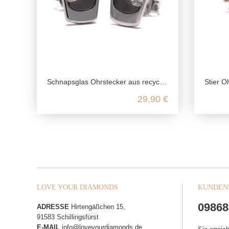
Schnapsglas Ohrstecker aus recyceltem 925 Sterling Silber
Stier Oh
29,90 €
LOVE YOUR DIAMONDS
KUNDEN
09868
ADRESSE
Hirtengäßchen 15,
91583 Schillingsfürst
E-MAIL
info@loveyourdiamonds.de