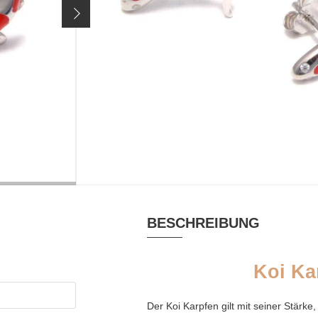
37,90 €
Preis inkl. 19% MwSt. zzgl.
Versandkosten
MATERIAL
RHODINIERT
Emaille, Silber
ja
rhodiniert, Zirkonia
VERSCHLUSS
Ohrsteckerverschluss
BESCHREIBUNG
Koi Ka
Der Koi Karpfen gilt mit seiner Stärke