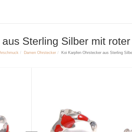
aus Sterling Silber mit rote
hrschmuck
Damen Ohrstecker
Koi Karpfen Ohrstecker aus Sterling Silbe
Größe & Maße:
Koi Karpfen Ohrstecker
Material: Sterling Silber rhodiniert, Zi
Breite: ca. 7 mm
Länge: ca. 15 mm
Steckerlänge: ca. 10 mm
Artikelnr.
2952