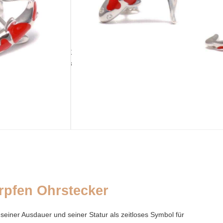
IN DEN WARENKORB
ausverkauft
TÄSCHCHEN
BEIGABE
Palmblatttäschchen
Silberputztuch
rpfen Ohrstecker
, seiner Ausdauer und seiner Statur als zeitloses Symbol für