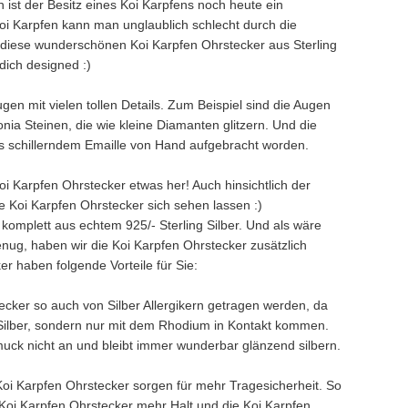
ch ist der Besitz eines Koi Karpfens noch heute ein
oi Karpfen kann man unglaublich schlecht durch die
iese wunderschönen Koi Karpfen Ohrstecker aus Sterling
 dich designed :)
en mit vielen tollen Details. Zum Beispiel sind die Augen
nia Steinen, die wie kleine Diamanten glitzern. Und die
us schillerndem Emaille von Hand aufgebracht worden.
i Karpfen Ohrstecker etwas her! Auch hinsichtlich der
e Koi Karpfen Ohrstecker sich sehen lassen :)
komplett aus echtem 925/- Sterling Silber. Und als wäre
enug, haben wir die Koi Karpfen Ohrstecker zusätzlich
er haben folgende Vorteile für Sie:
ecker so auch von Silber Allergikern getragen werden, da
 Silber, sondern nur mit dem Rhodium in Kontakt kommen.
hmuck nicht an und bleibt immer wunderbar glänzend silbern.
Koi Karpfen Ohrstecker sorgen für mehr Tragesicherheit. So
 Koi Karpfen Ohrstecker mehr Halt und die Koi Karpfen