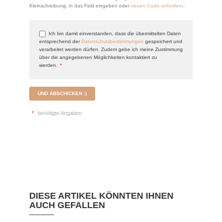
Kleinschreibung, in das Feld eingeben oder
neuen Code anfordern
.
Ich bin damit einverstanden, dass die übermittelten Daten
entsprechend der
Datenschutzbestimmungen
gespeichert und
verarbeitet werden dürfen. Zudem gebe ich meine Zustimmung
über die angegebenen Möglichkeiten kontaktiert zu
werden.
*
UND ABSCHICKEN :)
*
benötigte Angaben
DIESE ARTIKEL KÖNNTEN IHNEN
AUCH GEFALLEN