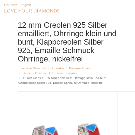
Deutsch
English
12 mm Creolen 925 Silber
emailliert, Ohrringe klein und
bunt, Klappcreolen Silber
925, Emaille Schmuck
Ohrringe, nickelfrei
Love Your Diamonds
Produkte
Damenschmuck
Damen Ohrschmuck
Damen Creolen
12 mm Creolen 925 Silber emailliert, Ohrringe klein und bunt,
Klappcreolen Silber 925, Emaille Schmuck Ohrringe, nickelfrei