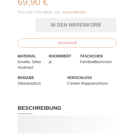
69,90 €
Preis inkl. 19% MwSt. zzgl.
Versandkosten
IN DEN WARENKORB
ausverkauft
MATERIAL
RHODINIERT
TÄSCHCHEN
Emaille, Silber
ja
Palmblatttäschchen
rhodiniert
BEIGABE
VERSCHLUSS
Silberputztuch
Creolen Klappverschluss
BESCHREIBUNG