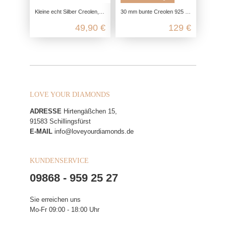
Kleine echt Silber Creolen, 925 Silber Ohrringe nickelfrei, unisex Klappverschluss Creolen, Herren Silber Creolen, Männerschmuck
30 mm bunte Creolen 925 Sterling Silber
49,90 €
129 €
LOVE YOUR DIAMONDS
ADRESSE
Hirtengäßchen 15,
91583 Schillingsfürst
E-MAIL
info@loveyourdiamonds.de
KUNDENSERVICE
09868 - 959 25 27
Sie erreichen uns
Mo-Fr 09:00 - 18:00 Uhr