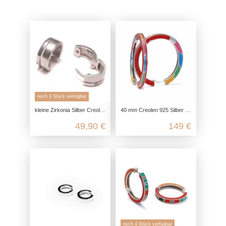
noch 3 Stück verfügbar
kleine Zirkonia Silber Creolen, 925 Sterling Silber, runde feine Damen Ohrringe, Glitzer Ohr Reifen mattiert, Frauen Ohrschmuck
40 mm Creolen 925 Silber emailliert, Ohrringe groß und bunt, Klappcreolen Silber 925, Emaille Schmuck Ohrringe, nickelfrei
49,90 €
149 €
noch 4 Stück verfügbar