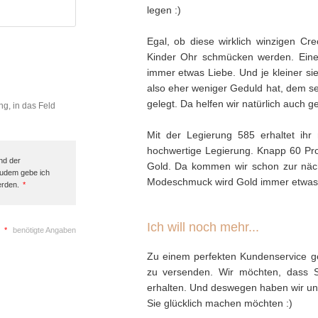
legen :)
Egal, ob diese wirklich winzigen C
Kinder Ohr schmücken werden. Eines 
immer etwas Liebe. Und je kleiner si
also eher weniger Geduld hat, dem se
gelegt. Da helfen wir natürlich auch g
ng, in das Feld
Mit der Legierung 585 erhaltet ihr
hochwertige Legierung. Knapp 60 Pro
nd der
Gold. Da kommen wir schon zur näch
Zudem gebe ich
Modeschmuck wird Gold immer etwas 
erden.
*
Ich will noch mehr...
*
benötigte Angaben
Zu einem perfekten Kundenservice ge
zu versenden. Wir möchten, dass 
erhalten. Und deswegen haben wir uns 
Sie glücklich machen möchten :)