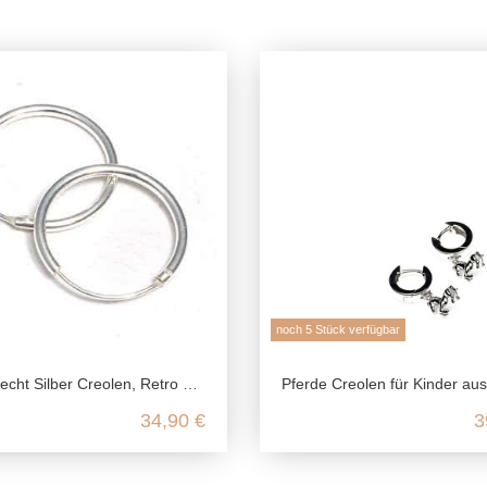
noch 5 Stück verfügbar
Retro 925 Silber Ohrringe, dünne Herren Creolen, Silber Ohrringe nickelfrei, kleine unisex Creolen
Pferde Creolen für Kinder aus 925 Sterlin
34,90 €
3