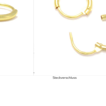
IN DEN WARENKORB
ausverkauft
585/- Gelbgold (leicht Rosé)
ausverkauft
BEIGABE
VERSCHLUSS
chchen
Silberputztuch
Creolen
Steckverschluss