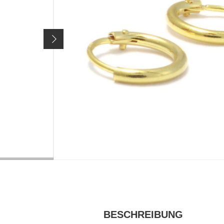
Artikelnr.
2800
59,90 €
Preis inkl. 19% MwSt. zzgl.
Versandkosten
GRÖSSE / VARIANTE:
585/- Gelbgold
ausverkauft
MATERIAL
TÄSCHCHEN
Gold
Palmblatttäs
BESCHREIBUNG