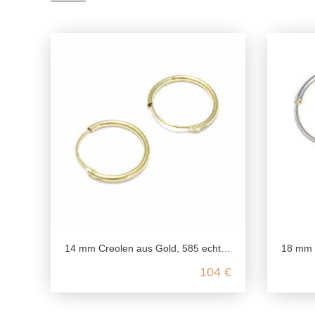
14 mm Creolen aus Gold, 585 echt Gold Ohrringe, Kleine Retro Look Damen Ohrringe, Männer Gelbgold Creolen nickelfrei, unisex
18 mm echt Silber Creolen, 
104 €