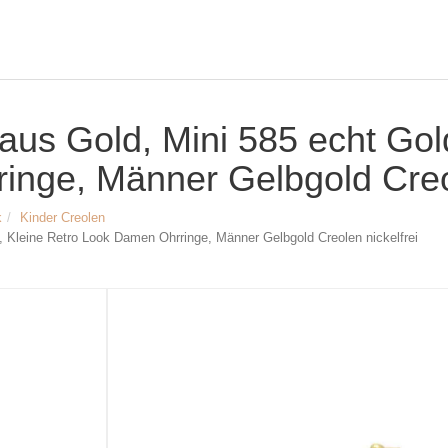
us Gold, Mini 585 echt Gold
nge, Männer Gelbgold Creol
k
Kinder Creolen
 Kleine Retro Look Damen Ohrringe, Männer Gelbgold Creolen nickelfrei
Größe & Maße:
Winzige 8mm Creolen
Material: 585 Gold
Breite: ca. 8 mm
Stärke: ca. 1 mm
Verschlussart: Steckverschluss