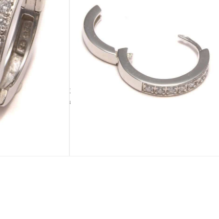
IN DEN WARENKORB
TÄSCHCHEN
BEIGABE
Palmblatttäschchen
Silberputztuch