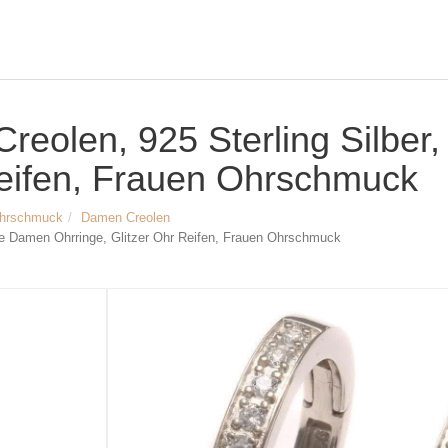
r Creolen, 925 Sterling Silbe
Reifen, Frauen Ohrschmuck
hrschmuck
Damen Creolen
feine Damen Ohrringe, Glitzer Ohr Reifen, Frauen Ohrschmuck
Größe & Maße:
Material: Sterling Silber, rhodiniert
Zirkonia Steine (handgefasst)
Außendurchmesser der Creolen: ca.
Breite der Creolen: ca. 3 mm
Zirkonia: ca. 1,5mm breit, 9 Stück