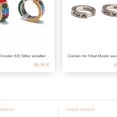
mailliert, Ohrringe breit und bunt, Klappcreolen Silber 925, Emaille Schmuck Ohrringe, nickelfrei
Creolen mit Tribal Muster aus echtem 925 Sterlin
89,90 €
4
SERVICE
UNSER SERVICE