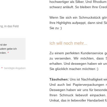
hochwertiger als Silber. Und Rhodium 
schwarz anläuft. So bleiben Ihre Creo
Wenn Sie sich ein Schmuckstück gönn
Ihre Highlights aufpeppt, dann sind Si
ng, in das Feld
Sie zu :)
Ich will noch mehr...
nd der
Zudem gebe ich
Zu einem perfekten Kundenservice ge
erden.
*
zu versenden. Wir möchten, dass 
erhalten. Und deswegen haben wir uns 
*
benötigte Angaben
Sie glücklich machen möchten :)
Täschchen:
Uns ist Nachhaltigkeit w
Und auch bei Papierverpackungen 
Deswegen haben wir uns für besonder
Ihren Schmuck liebevoll einpacken
Unikat, das in liebevoller Handarbeit f