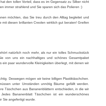
hat den tollen Vorteil, dass es im Gegensatz zu Silber nicht
len immer strahlend und Sie sparen sich das Polieren :)
en möchten, das Sie treu durch den Alltag begleitet und
e mit diesen brillanten Creolen wirklich gut beraten! Greifen
hört natürlich noch mehr, als nur ein tolles Schmuckstück
Sie von uns ein nachhaltiges und schönes Gesamtpaket
ein paar wundervolle Kleinigkeiten überlegt, mit denen wir
ichtig. Deswegen mögen wir keine billigen Plastiktäschchen.
müssen unter Umständen unnötig Bäume gefällt werden.
e Täschchen aus Bananenblättern entschieden, in die wir
. Jedes Bananenblatt Täschchen ist ein wunderschönes
ür Sie angefertigt wurde.