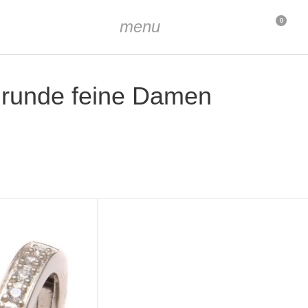
menu
0
r, runde feine Damen
 22 mm