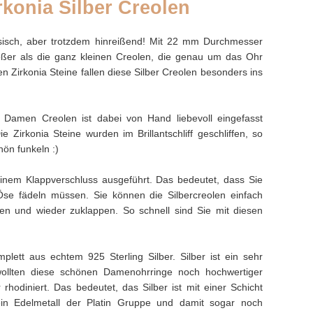
irkonia Silber Creolen
assisch, aber trotzdem hinreißend! Mit 22 mm Durchmesser
ößer als die ganz kleinen Creolen, die genau um das Ohr
en Zirkonia Steine fallen diese Silber Creolen besonders ins
r Damen Creolen ist dabei von Hand liebevoll eingefasst
e Zirkonia Steine wurden im Brillantschliff geschliffen, so
ön funkeln :)
nem Klappverschluss ausgeführt. Das bedeutet, dass Sie
se fädeln müssen. Sie können die Silbercreolen einfach
en und wieder zuklappen. So schnell sind Sie mit diesen
mplett aus echtem 925 Sterling Silber. Silber ist ein sehr
wollten diese schönen Damenohrringe noch hochwertiger
hodiniert. Das bedeutet, das Silber ist mit einer Schicht
in Edelmetall der Platin Gruppe und damit sogar noch