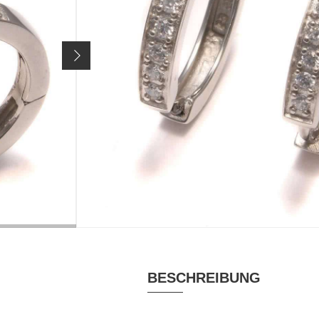
Verschlussart: Klappverschluss
Artikelnr.
2774
69,90 €
Preis inkl. 19% MwSt. zzgl.
Versandkosten
MATERIAL
RHODINIERT
Silber rhodiniert,
ja
Zirkonia
VERSCHLUSS
Creolen Klappverschluss
BESCHREIBUNG