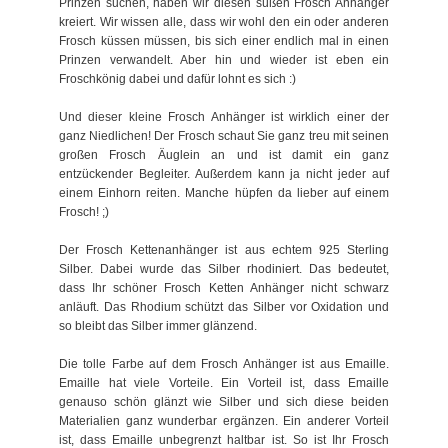
Prinzen suchen, haben wir diesen süßen Frosch Anhänger
kreiert. Wir wissen alle, dass wir wohl den ein oder anderen
Frosch küssen müssen, bis sich einer endlich mal in einen
Prinzen verwandelt. Aber hin und wieder ist eben ein
Froschkönig dabei und dafür lohnt es sich :)
Und dieser kleine Frosch Anhänger ist wirklich einer der
ganz Niedlichen! Der Frosch schaut Sie ganz treu mit seinen
großen Frosch Äuglein an und ist damit ein ganz
entzückender Begleiter. Außerdem kann ja nicht jeder auf
einem Einhorn reiten. Manche hüpfen da lieber auf einem
Frosch! ;)
Der Frosch Kettenanhänger ist aus echtem 925 Sterling
Silber. Dabei wurde das Silber rhodiniert. Das bedeutet,
dass Ihr schöner Frosch Ketten Anhänger nicht schwarz
anläuft. Das Rhodium schützt das Silber vor Oxidation und
so bleibt das Silber immer glänzend.
Die tolle Farbe auf dem Frosch Anhänger ist aus Emaille.
Emaille hat viele Vorteile. Ein Vorteil ist, dass Emaille
genauso schön glänzt wie Silber und sich diese beiden
Materialien ganz wunderbar ergänzen. Ein anderer Vorteil
ist, dass Emaille unbegrenzt haltbar ist. So ist Ihr Frosch