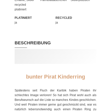
Emaille, Silber
Palmblatttäschchen
Silberputztuch
recycled
platiniert
PLATINIERT
RECYCLED
ja
ja
BESCHREIBUNG
bunter Pirat Kinderring
Spätestens seit Fluch der Karibik haben Piraten ihr
schlechtes Image verloren! So hat sich Pirat wohl auch als
Berufswunsch auf die Liste so manches Kindes geschlichen.
Und weil Piraten immer gerne gut geschmückt sind, war es
natürlich lebensnotwendig auch einen Piraten Ring zu