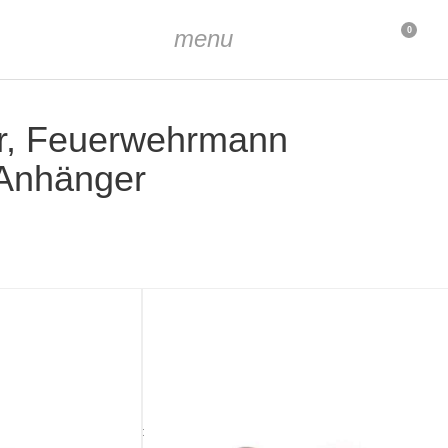
menu
0
er, Feuerwehrmann
 Anhänger
 platiniert
(5/16 inch)
mm (5/64 inch x 1/8 inch)