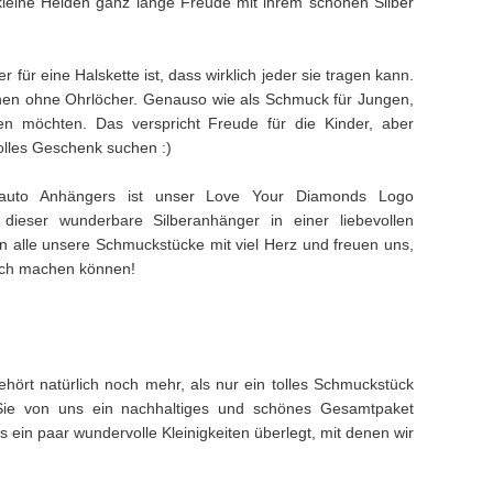
kleine Helden ganz lange Freude mit ihrem schönen Silber
ür eine Halskette ist, dass wirklich jeder sie tragen kann.
hen ohne Ohrlöcher. Genauso wie als Schmuck für Jungen,
en möchten. Das verspricht Freude für die Kinder, aber
 tolles Geschenk suchen :)
rauto Anhängers ist unser Love Your Diamonds Logo
 dieser wunderbare Silberanhänger in einer liebevollen
en alle unsere Schmuckstücke mit viel Herz und freuen uns,
lich machen können!
hört natürlich noch mehr, als nur ein tolles Schmuckstück
Sie von uns ein nachhaltiges und schönes Gesamtpaket
ein paar wundervolle Kleinigkeiten überlegt, mit denen wir