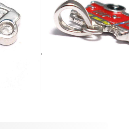
IN DEN WARENKORB
BEIGABE
PLATINIERT
chchen
Silberputztuch
ja