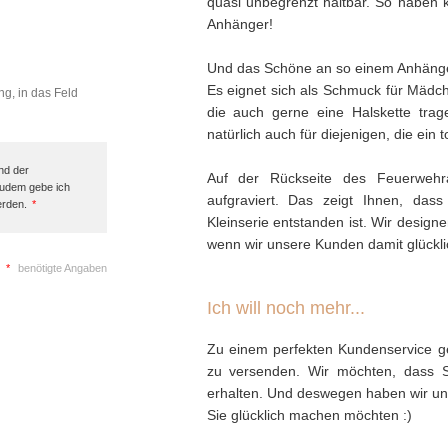
quasi unbegrenzt haltbar. So haben 
Anhänger!
Und das Schöne an so einem Anhänger f
Es eignet sich als Schmuck für Mädc
ng, in das Feld
die auch gerne eine Halskette trag
natürlich auch für diejenigen, die ein
nd der
Auf der Rückseite des Feuerweh
Zudem gebe ich
aufgraviert. Das zeigt Ihnen, dass
erden.
*
Kleinserie entstanden ist. Wir design
wenn wir unsere Kunden damit glück
*
benötigte Angaben
Ich will noch mehr...
Zu einem perfekten Kundenservice ge
zu versenden. Wir möchten, dass 
erhalten. Und deswegen haben wir uns 
Sie glücklich machen möchten :)