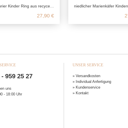
Kinder Ring aus recyceltem 925 Sterling Silber
niedlicher Marienkäfer Kinderring aus echtem 925 Sterl
27,90 €
2
SERVICE
UNSER SERVICE
 - 959 25 27
» Versandkosten
» Individual Anfertigung
» Kundenservice
hen uns
» Kontakt
0 - 18:00 Uhr