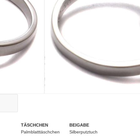
IN DEN WARENKORB
ausverkauft
Größe 44
ausverkauft
Größe 48
ausverkauft
TÄSCHCHEN
BEIGABE
Palmblatttäschchen
Silberputztuch