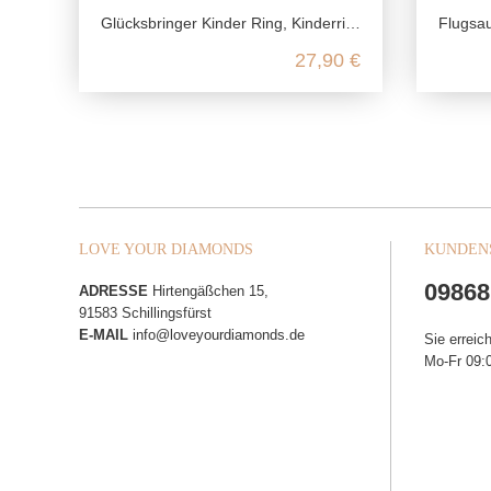
Glücksbringer Kinder Ring, Kinderring 925 Sterling Silber, Kleeblatt Mädchen Schmuck, Marienkäfer Silberring nickelfrei
Flugsaurier 
27,90 €
LOVE YOUR DIAMONDS
KUNDEN
09868
ADRESSE
Hirtengäßchen 15,
91583 Schillingsfürst
E-MAIL
info@loveyourdiamonds.de
Sie erreic
Mo-Fr 09:0