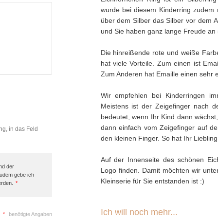
wurde bei diesem Kinderring zudem n
über dem Silber das Silber vor dem An
und Sie haben ganz lange Freude an 
Die hinreißende rote und weiße Farbe
hat viele Vorteile. Zum einen ist Emai
Zum Anderen hat Emaille einen sehr ed
Wir empfehlen bei Kinderringen im
Meistens ist der Zeigefinger nach
bedeutet, wenn Ihr Kind dann wächst,
dann einfach vom Zeigefinger auf den
ng, in das Feld
den kleinen Finger. So hat Ihr Liebli
Auf der Innenseite des schönen Ei
nd der
Logo finden. Damit möchten wir unters
Zudem gebe ich
Kleinserie für Sie entstanden ist :)
erden.
*
Ich will noch mehr...
*
benötigte Angaben