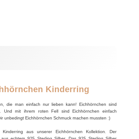
chhörnchen Kinderring
n, die man einfach nur lieben kann! Eichhörnchen sind
ig. Und mit ihrem roten Fell sind Eichhörnchen einfach
 wir unbedingt Eichhörnchen Schmuck machen mussten :)
Kinderring aus unserer Eichhörnchen Kollektion. Der
g aus echtem 925 Sterling Silber. Das 925 Sterling Silber