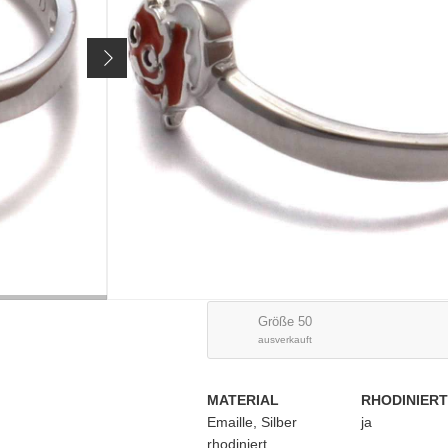
Artikelnr.
2656
27,90 €
Preis inkl. 19% MwSt. zzgl.
Versandkosten
GRÖSSE / VARIANTE:
Größe 42
ausverkauft
Größe 46
ausverkauft
Größe 50
ausverkauft
MATERIAL
RHODINIERT
Emaille, Silber
ja
rhodiniert