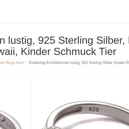
lustig, 925 Sterling Silber, 
aii, Kinder Schmuck Tier
der Ringe bunt
Kinderring Eichhörnchen lustig, 925 Sterling Silber, Kinder
Größe & Maße:
lustiger Eichhörnchen Kinderring
Material: 925 Sterling Silber, rhodiniert
Breite Eichhörnchen: ca. 5mm (13/64 
Höhe Eichhörnchen: ca. 6mm (15/64 i
Breite Ringschiene: ca. 2mm (5/64 inc