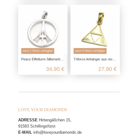
noch 1 Stück verfügbar
noch 5 Stück verfügbar
Peace Eiffelturm Silberanhänger aus echtem 925 Sterling Silber
Triforce Anhänger aus recyceltem 925 Sterling Silber
34,90 €
27,90 €
LOVE YOUR DIAMONDS
ADRESSE
Hirtengäßchen 15,
91583 Schillingsfürst
E-MAIL
info@loveyourdiamonds.de