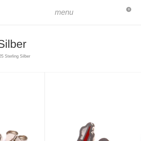
menu
0
ilber
 Sterling Silber
, rhodiniert