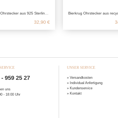
hrstecker aus 925 Sterling Silber
Bierkrug Ohrstecker aus recyceltem 925 Sterling
32,90 €
3
SERVICE
UNSER SERVICE
 - 959 25 27
» Versandkosten
» Individual Anfertigung
» Kundenservice
hen uns
» Kontakt
0 - 18:00 Uhr