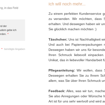
Ich will noch mehr...
ng, in das Feld
Zu einem perfekten Kundenservice ge
zu versenden. Wir möchten, dass 
erhalten. Und deswegen haben wir uns 
nd der
Sie glücklich machen möchten :)
Zudem gebe ich
erden.
*
Täschchen:
Uns ist Nachhaltigkeit w
Und auch bei Papierverpackungen 
*
benötigte Angaben
Deswegen haben wir uns für besonder
Ihren Schmuck liebevoll einpacken
Unikat, das in liebevoller Handarbeit f
Pflegeanleitung:
Wir wollen, dass 
Deswegen erhalten Sie zu Ihrem Sch
allem, was Sie über Ihren Schmuck und
Feedback:
Alles, was wir tun, mache
Sie also Anregungen oder Wünsche h
Art ist für uns sehr wertvoll und wird