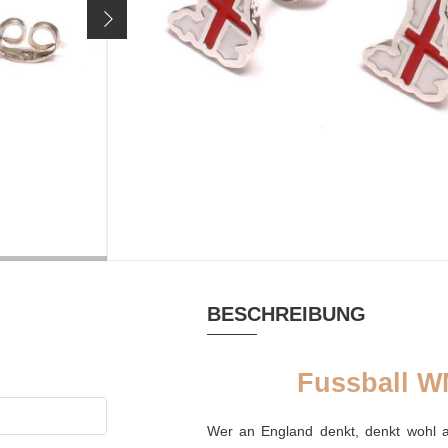
Artikelnr.
2442
29,90 €
Preis inkl. 19% MwSt. zzgl.
Versandkosten
MATERIAL
RHODINIERT
Emaille, Silber
ja
rhodiniert
BESCHREIBUNG
Fussball W
Wer an England denkt, denkt wohl