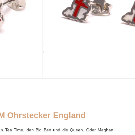
IN DEN WARENKORB
noch 1 Stück verfügbar
TÄSCHCHEN
BEIGABE
Palmblatttäschchen
Silberputztuch
M Ohrstecker England
 an Tea Time, den Big Ben und die Queen. Oder Meghan