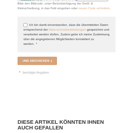
Bitte den Bildcode, unter Berücksichtigung der Groß- &
Kleinschreibung, in das Feld eingeben oder
neuen Code anfordern
.
Ich bin damit einverstanden, dass die übermittelten Daten
entsprechend der
Datenschutzbestimmungen
gespeichert und
verarbeitet werden dürfen. Zudem gebe ich meine Zustimmung
über die angegebenen Möglichkeiten kontaktiert zu
werden.
*
UND ABSCHICKEN :)
*
benötigte Angaben
DIESE ARTIKEL KÖNNTEN IHNEN
AUCH GEFALLEN