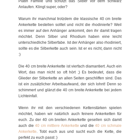
Platin Familie und schützt das Silber vor dem schwarz
Anlaufen. Klingt super, oder?
Warum ihr manchmal trotzdem die klassische 40 cm breite
Ankerkette bestellen solltet und nicht die rhodinierte? Weil
es immer auf den Anhänger ankommt, den ihr damit tragen
möchtet. Denn Silber und Rhodium haben eine leicht
unterschiedliche Silberfabe. Ist der Anhänger also rhodiniert,
sollte es die Silberkette auch sein. Ist er es nicht, dann nicht
:)
Die 40 cm breite Ankerkette ist vierfach diamantiert. Auch ein
Wort, das man nicht so oft hört ;) Es bedeutet, dass die
Glieder der Silberkette an allen Seiten geschliffen sind. Das
ist ein zusätzlicher Arbeitsaufwand, der sich lohnt! Denn so
schimmert und glänzt die 40 cm breite Ankerkette bei jedem
Lichteinfall.
Wenn ihr mit den verschiedenen Kettenstärken spielen
möchtet, haben wir natürlich auch feinere Ankerketten für
euch. Zu der 40 cm breiten Ankerkette gesellen sich damit
auch die
40 cm mittlere Ankerkette
und die
40 cm schmale
Ankerkette
. Tobt euch aus und sucht euch die Kette, die
perfekt zu euch passt :)