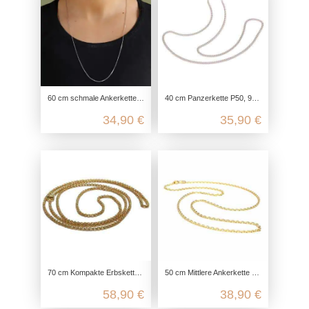
60 cm schmale Ankerkette 4-fach diamantiert aus echtem 925 Sterling Silber
40 cm Panzerkette P50, 925 Sterling Silber, Flachpanzerkette Halskette, Gliederkette Silberkette fein, Kette für Anhänger zart
34,90 €
35,90 €
70 cm Kompakte Erbskette aus 925 Sterling Silber
50 cm Mittlere Ankerkette 4-fach diamantiert aus echtem 925 Sterling Silber
58,90 €
38,90 €