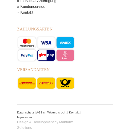
» Individual Anfertigung
» Kundenservice
» Kontakt
ZAHLUNGSARTEN
VERSANDARTEN
Datenschutz
|
AGB's
|
Widerrufsrecht
|
Kontakt
|
Impressum
Design & Development by Mantoux
Solutions