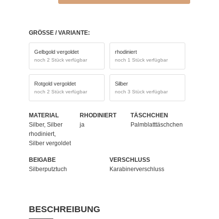
GRÖSSE / VARIANTE:
Gelbgold vergoldet
rhodiniert
noch 2 Stück verfügbar
noch 1 Stück verfügbar
Rotgold vergoldet
Silber
noch 2 Stück verfügbar
noch 3 Stück verfügbar
MATERIAL
RHODINIERT
TÄSCHCHEN
Silber, Silber
ja
Palmblatttäschchen
rhodiniert,
Silber vergoldet
BEIGABE
VERSCHLUSS
Silberputztuch
Karabinerverschluss
BESCHREIBUNG