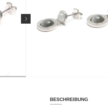
Gesamtlänge: ca. 22 mm
Steckerlänge: ca. 10 mm
Artikelnr.
2154
49,90 €
Preis inkl. 19% MwSt. zzgl.
Versandkosten
MATERIAL
RHODINIERT
Silber rhodiniert,
ja
Zirkonia
VERSCHLUSS
Ohrsteckerverschluss
BESCHREIBUNG