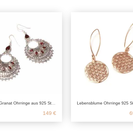
nat Ohrringe aus 925 Sterling Silber
Lebensblume Ohrringe 925 Sterling Silber, optional Gelbgold vergoldet, Rosegold vergoldet, Yoga Schmuck spiri
149 €
6