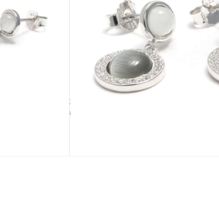
IN DEN WARENKORB
ausverkauft
TÄSCHCHEN
BEIGABE
Palmblatttäschchen
Silberputztuch