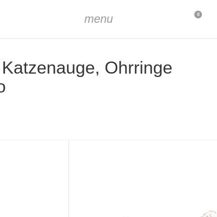
menu
0
m Katzenauge, Ohrringe
o
chem Katzenauge
augen