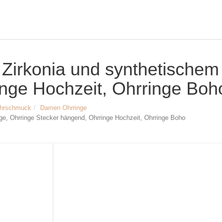
t Zirkonia und synthetische
nge Hochzeit, Ohrringe Boh
hrschmuck
Damen Ohrringe
ge, Ohrringe Stecker hängend, Ohrringe Hochzeit, Ohrringe Boho
Größe & Maße:
Ohrringe mit Zirkonia und synthetis
Material: 925 Sterling Silber,
Zirkonia Steine, synthetische Katzen
Breite oben: ca. 7 mm
Breite unten: ca. 11 mm