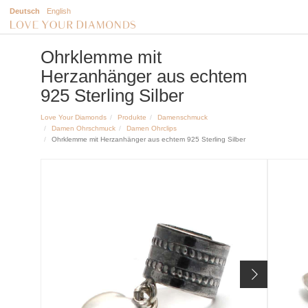
Deutsch
English
Ohrklemme mit
Herzanhänger aus echtem
925 Sterling Silber
Love Your Diamonds
Produkte
Damenschmuck
Damen Ohrschmuck
Damen Ohrclips
Ohrklemme mit Herzanhänger aus echtem 925 Sterling Silber