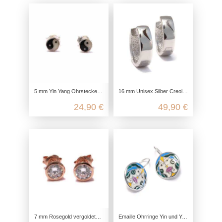
5 mm Yin Yang Ohrstecker aus 925 Sterling Silber
16 mm Unisex Silber Creolen für Frauen und Männer aus 925 Sterling Silber
24,90 €
49,90 €
7 mm Rosegold vergoldete Ohrstecker mit Zirkonia aus 925 Sterling Silber
Emaille Ohrringe Yin und Yang, 925 Sterling Silber, Ohrringe hängend boho, Yoga Schmuck Accessoire, Echtschmuck nickelfrei