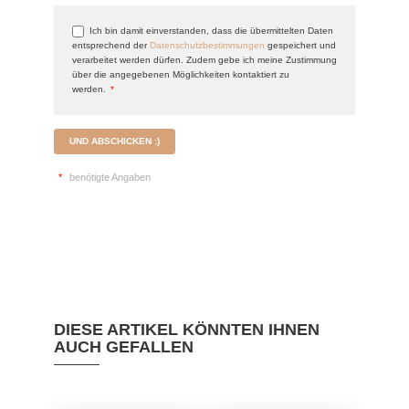
Ich bin damit einverstanden, dass die übermittelten Daten
entsprechend der
Datenschutzbestimmungen
gespeichert und
verarbeitet werden dürfen. Zudem gebe ich meine Zustimmung
über die angegebenen Möglichkeiten kontaktiert zu
werden.
*
UND ABSCHICKEN :)
*
benötigte Angaben
DIESE ARTIKEL KÖNNTEN IHNEN
AUCH GEFALLEN