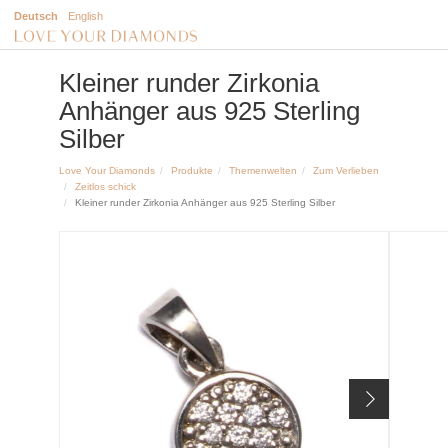
Deutsch
English
Kleiner runder Zirkonia
Anhänger aus 925 Sterling
Silber
Love Your Diamonds
Produkte
Themenwelten
Zum Verlieben
Zeitlos schick
Kleiner runder Zirkonia Anhänger aus 925 Sterling Silber