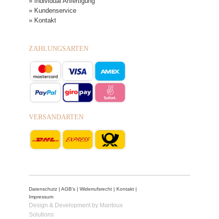
» Individual Anfertigung
» Kundenservice
» Kontakt
ZAHLUNGSARTEN
VERSANDARTEN
Datenschutz
|
AGB's
|
Widerrufsrecht
|
Kontakt
|
Impressum
Design & Development by Mantoux
Solutions