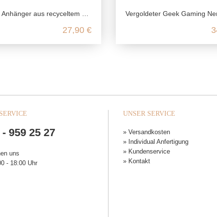
hänger aus recyceltem 925 Sterling Silber
Vergoldeter Geek Gaming Nerd Ring aus recyceltem 925 Sterli
27,90 €
3
SERVICE
UNSER SERVICE
 - 959 25 27
» Versandkosten
» Individual Anfertigung
» Kundenservice
hen uns
» Kontakt
0 - 18:00 Uhr