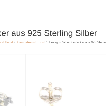
er aus 925 Sterling Silber
und Kunst
Geometrie ist Kunst
Hexagon Silberohrstecker aus 925 Sterlin
Größe & Maße:
Hexagon Silberohrstecker
Material: 925/- Sterling Silber
Seitenlänge des Hexagons: ca. 5 mm
Breite der Ohrstecker: ca. 7 mm
Steckerlänge: ca. 10 mm
Artikelnr.
1880