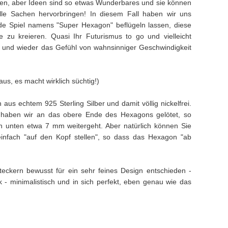
eben, aber Ideen sind so etwas Wunderbares und sie können
lle Sachen hervorbringen! In diesem Fall haben wir uns
ade Spiel namens "Super Hexagon" beflügeln lassen, diese
 zu kreieren. Quasi Ihr Futurismus to go und vielleicht
 und wieder das Gefühl von wahnsinniger Geschwindigkeit
aus, es macht wirklich süchtig!)
 aus echtem 925 Sterling Silber und damit völlig nickelfrei.
r haben wir an das obere Ende des Hexagons gelötet, so
 unten etwa 7 mm weitergeht. Aber natürlich können Sie
nfach "auf den Kopf stellen", so dass das Hexagon "ab
teckern bewusst für ein sehr feines Design entschieden -
k - minimalistisch und in sich perfekt, eben genau wie das