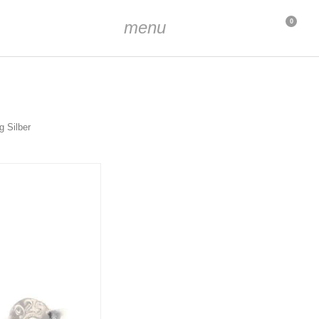
menu
0
g Silber