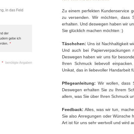
ng, in das Feld
Zu einem perfekten Kundenservice ge
zu versenden. Wir möchten, dass 
erhalten. Und deswegen haben wir uns 
Sie glücklich machen möchten :)
nd der
Zudem gebe ich
Täschchen:
Uns ist Nachhaltigkeit w
erden.
*
Und auch bei Papierverpackungen 
Deswegen haben wir uns für besonder
*
benötigte Angaben
Ihren Schmuck liebevoll einpacken
Unikat, das in liebevoller Handarbeit f
Pflegeanleitung:
Wir wollen, dass 
Deswegen erhalten Sie zu Ihrem Sch
allem, was Sie über Ihren Schmuck und
Feedback:
Alles, was wir tun, mache
Sie also Anregungen oder Wünsche h
Art ist für uns sehr wertvoll und wird