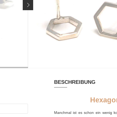
24,90 €
Preis inkl. 19% MwSt. zzgl.
Versandkosten
MATERIAL
TÄSCHCHEN
Silber
Palmblatttäs
BESCHREIBUNG
Hexagon
Manchmal ist es schon ein wenig kom